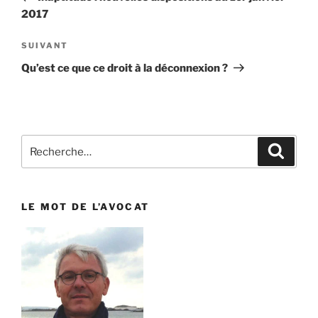
l’article
2017
SUIVANT
Article
suivant
Qu’est ce que ce droit à la déconnexion ?
Recherche
Reche
pour
:
LE MOT DE L’AVOCAT