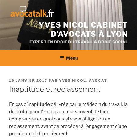
Aller
au
contenu
YVES NICOL CABINET
D’AVOCATS À LYON
EXPERT EN DROIT DU TRAVAIL & DROIT SOCIAL
Menu
PUBLIÉ
10 JANVIER 2017
PAR
YVES NICOL, AVOCAT
LE
Inaptitude et reclassement
En cas d’inaptitude délivrée par le médecin du travail, la
difficulté pour l’employeur est souvent de bien
comprendre en quoi consiste son obligation de
reclassement, avant de procéder à l’engagement d’une
procédure de licenciement.