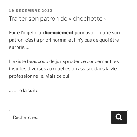
PUBLIÉ
19 DÉCEMBRE 2012
LE
Traiter son patron de « chochotte »
Faire l’objet d’un
licenciement
pour avoir injurié son
patron, c’est a priori normal et il n’y pas de quoi être
surpris….
Il existe beaucoup de jurisprudence concernant les
insultes diverses auxquelles on assiste dans la vie
professionnelle. Mais ce qui
…
Lire la suite
Recherche
Reche
pour
: