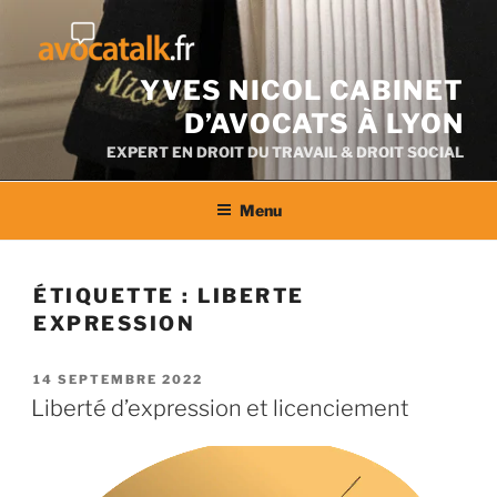
Aller
au
contenu
YVES NICOL CABINET
D’AVOCATS À LYON
EXPERT EN DROIT DU TRAVAIL & DROIT SOCIAL
Menu
ÉTIQUETTE :
LIBERTE
EXPRESSION
PUBLIÉ
14 SEPTEMBRE 2022
LE
Liberté d’expression et licenciement