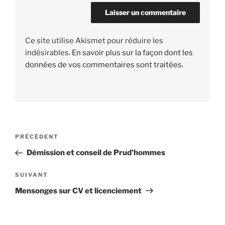
Ce site utilise Akismet pour réduire les
indésirables.
En savoir plus sur la façon dont les
données de vos commentaires sont traitées
.
Navigation
PRÉCÉDENT
Article
de
précédent
Démission et conseil de Prud’hommes
l’article
SUIVANT
Article
suivant
Mensonges sur CV et licenciement