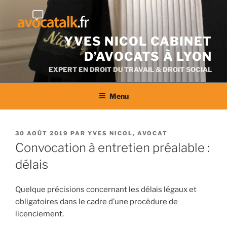
Aller
au
contenu
YVES NICOL CABINET
D’AVOCATS À LYON
EXPERT EN DROIT DU TRAVAIL & DROIT SOCIAL
Menu
PUBLIÉ
30 AOÛT 2019
PAR
YVES NICOL, AVOCAT
LE
Convocation à entretien préalable :
délais
Quelque précisions concernant les délais légaux et
obligatoires dans le cadre d’une procédure de
licenciement.