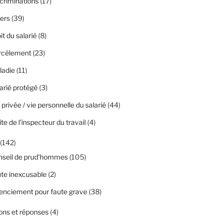
criminations
(17)
ers
(39)
it du salarié
(8)
rcèlement
(23)
ladie
(11)
arié protégé
(3)
 privée / vie personnelle du salarié
(44)
ite de l'inspecteur du travail
(4)
(142)
nseil de prud'hommes
(105)
te inexcusable
(2)
enciement pour faute grave
(38)
ons et réponses
(4)