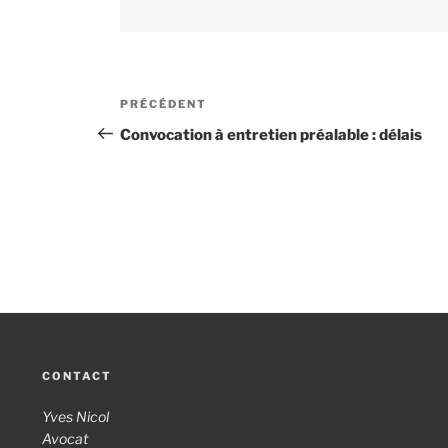
Navigation
PRÉCÉDENT
Article
de
précédent
Convocation à entretien préalable : délais
l’article
CONTACT
Yves Nicol
Avocat