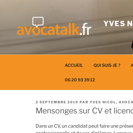
Aller
au
contenu
YVES N
ACCUEIL
QUI SUIS-JE ?
A
06 20 93 39 12
PUBLIÉ
2 SEPTEMBRE 2019
PAR
YVES NICOL, AVOC
LE
Mensonges sur CV et licen
Dans un CV, un candidat peut faire une prése