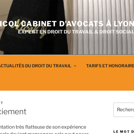
ICOL CABINET D’AVOCATS À LYO
EXPERT EN DROIT DU TRAVAIL & DROIT SOCIA
CTUALITÉS DU DROIT DU TRAVAIL
TARIFS ET HONORAIR
AT
Recherch
ciement
pour
:
ntation très flatteuse de son expérience
LE MOT D