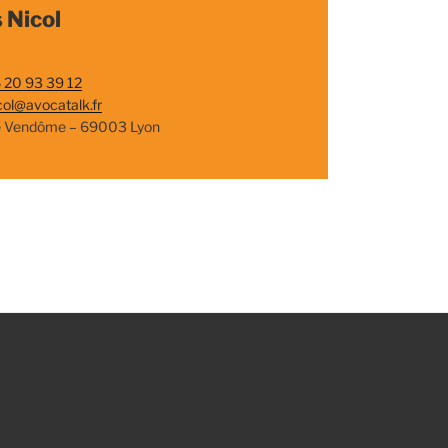
 Nicol
 20 93 39 12
col@avocatalk.fr
e Vendôme – 69003 Lyon