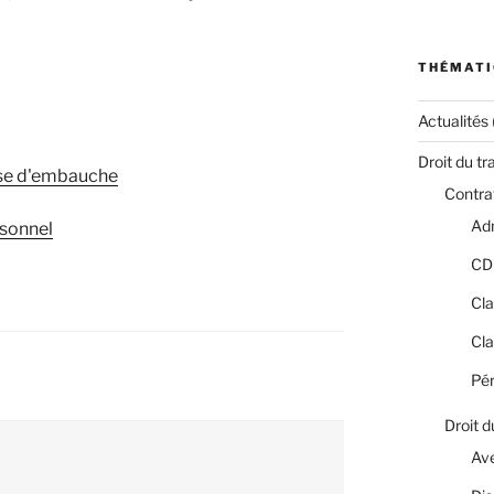
THÉMATI
Actualités
Droit du tr
sse d'embauche
Contrat
Adm
rsonnel
CD
Cla
Cla
Pér
Droit d
Av