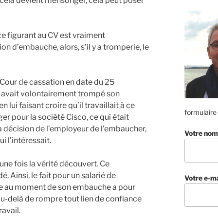
 cela devient mensonger, cela peut poser
nce figurant au CV est vraiment
n d’embauche, alors, s’il y a tromperie, le
a Cour de cassation en date du 25
é avait volontairement trompé son
ui faisant croire qu’il travaillait à ce
formulaire
pour la société Cisco, ce qui était
la décision de l’employeur de l’embaucher,
Votre nom
i l’intéressait.
 une fois la vérité découvert. Ce
. Ainsi, le fait pour un salarié de
Votre e-ma
elle au moment de son embauche a pour
au-delà de rompre tout lien de confiance
avail.