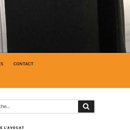
N
L
ES
CONTACT
e
Recherche
E L’AVOCAT