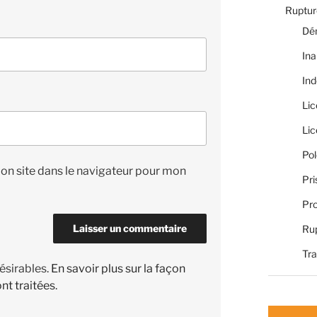
Rupture
Dé
Ina
Ind
Li
Li
Pol
on site dans le navigateur pour mon
Pri
Pro
Rup
Tra
désirables.
En savoir plus sur la façon
nt traitées
.