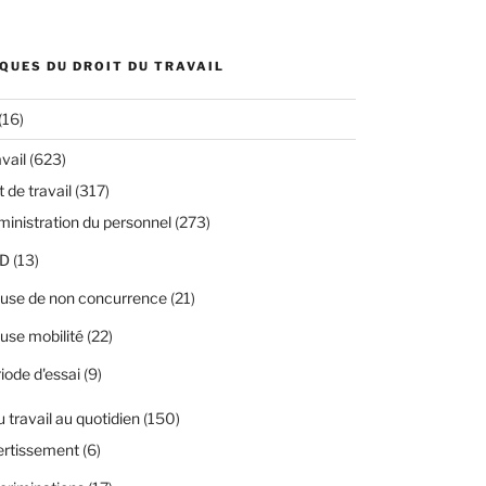
QUES DU DROIT DU TRAVAIL
(16)
avail
(623)
 de travail
(317)
inistration du personnel
(273)
D
(13)
use de non concurrence
(21)
use mobilité
(22)
iode d'essai
(9)
u travail au quotidien
(150)
ertissement
(6)