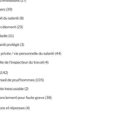
criminations
(17)
ers
(39)
it du salarié
(8)
rcèlement
(23)
ladie
(11)
arié protégé
(3)
 privée / vie personnelle du salarié
(44)
ite de l'inspecteur du travail
(4)
(142)
nseil de prud'hommes
(105)
te inexcusable
(2)
enciement pour faute grave
(38)
ons et réponses
(4)