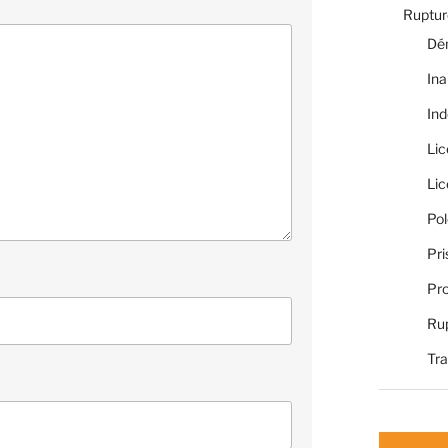
Rupture
Dé
Ina
Ind
Li
Li
Pol
Pri
Pro
Rup
Tra