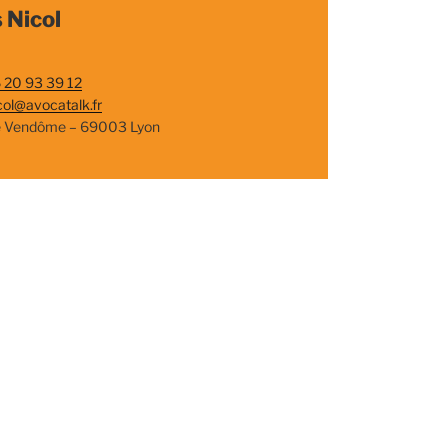
 Nicol
 20 93 39 12
col@avocatalk.fr
e Vendôme – 69003 Lyon