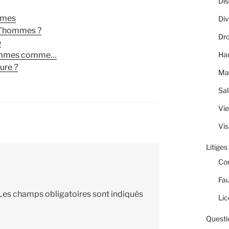
Dis
mmes
Div
ud'hommes ?
Dro
e
hommes comme…
Ha
ure ?
Ma
Sal
Vie
Vis
Litiges
Co
Fau
Les champs obligatoires sont indiqués
Lic
Questi