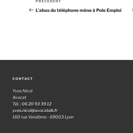
PRÉCÉDENT
Article
de
précédent
L’abus du téléphone mène à Pole Emploi
l’article
CONTACT
Yves Nicol
Avocat
Tél. :
06 20 93 39 12
yves.nicol@avocatalk.fr
160 rue Vendôme - 69003 Lyon