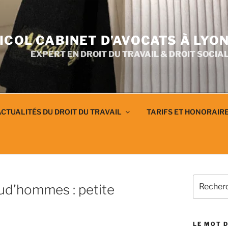
ICOL CABINET D’AVOCATS À LYO
EXPERT EN DROIT DU TRAVAIL & DROIT SOCIA
CTUALITÉS DU DROIT DU TRAVAIL
TARIFS ET HONORAIR
T
Recherch
ud’hommes : petite
pour
:
LE MOT D