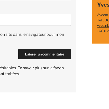
Yves
Avocat
Tél. :
06
yves.ni
160 ru
on site dans le navigateur pour mon
désirables.
En savoir plus sur la façon
nt traitées
.