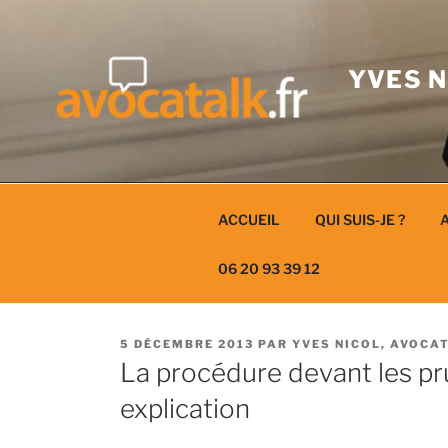
Aller
au
contenu
YVES N
ACCUEIL
QUI SUIS-JE ?
A
06 20 93 39 12
PUBLIÉ
5 DÉCEMBRE 2013
PAR
YVES NICOL, AVOCA
LE
La procédure devant les pr
explication