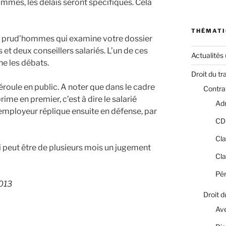
mes, les délais seront spécifiques. Cela
THÉMATI
de prud’hommes qui examine votre dossier
t deux conseillers salariés. L’un de ces
Actualités
ne les débats.
Droit du tr
déroule en public. A noter que dans le cadre
Contrat
ime en premier, c’est à dire le salarié
Adm
L’employeur réplique ensuite en défense, par
CD
Cla
ui peut être de plusieurs mois un jugement
Cla
Pér
2013
Droit d
Av