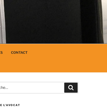
N
L
ES
CONTACT
e
Recherche
E L’AVOCAT