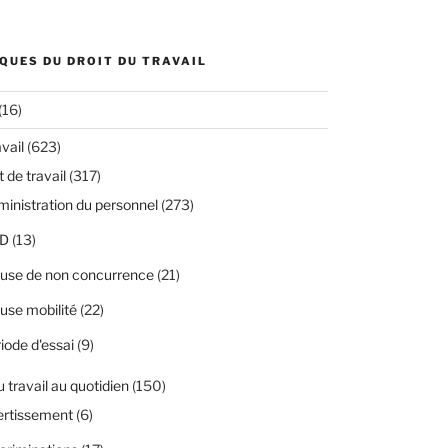
QUES DU DROIT DU TRAVAIL
(16)
avail
(623)
 de travail
(317)
inistration du personnel
(273)
D
(13)
use de non concurrence
(21)
use mobilité
(22)
iode d'essai
(9)
u travail au quotidien
(150)
ertissement
(6)