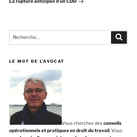
La rupture anticipée d’un CDD
Recherche
Reche
pour
:
LE MOT DE L’AVOCAT
Vous cherchez des
conseils
opérationnels et pratiques en droit du travail
. Vous