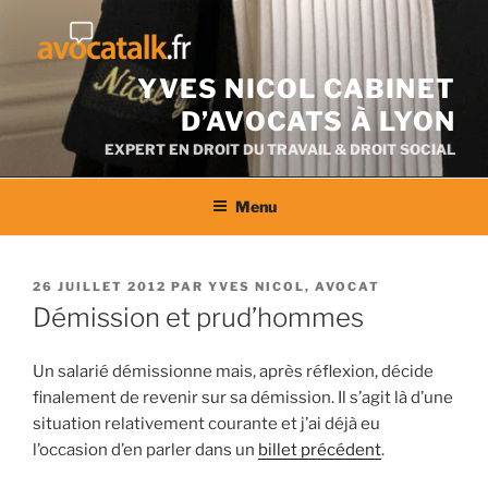
Aller
au
contenu
YVES NICOL CABINET
D’AVOCATS À LYON
EXPERT EN DROIT DU TRAVAIL & DROIT SOCIAL
Menu
PUBLIÉ
26 JUILLET 2012
PAR
YVES NICOL, AVOCAT
LE
Démission et prud’hommes
Un salarié démissionne mais, après réflexion, décide
finalement de revenir sur sa démission. Il s’agit là d’une
situation relativement courante et j’ai déjà eu
l’occasion d’en parler dans un
billet précédent
.