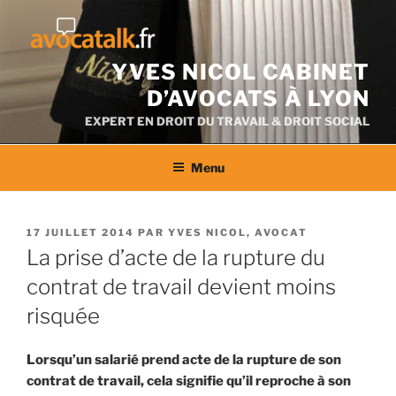
Aller
au
contenu
YVES NICOL CABINET
D’AVOCATS À LYON
EXPERT EN DROIT DU TRAVAIL & DROIT SOCIAL
Menu
PUBLIÉ
17 JUILLET 2014
PAR
YVES NICOL, AVOCAT
LE
La prise d’acte de la rupture du
contrat de travail devient moins
risquée
Lorsqu’un salarié prend acte de la rupture de son
contrat de travail, cela signifie qu’il reproche à son