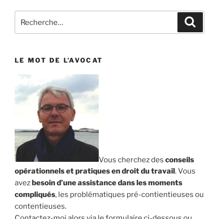
Recherche
Reche
pour
:
LE MOT DE L’AVOCAT
Vous cherchez des
conseils
opérationnels et pratiques en droit du travail
. Vous
avez
besoin d’une assistance dans les moments
compliqués
, les problématiques pré-contientieuses ou
contentieuses.
Contactez-moi alors via le formulaire ci-dessous ou