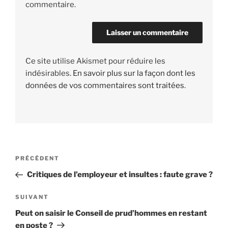
commentaire.
Ce site utilise Akismet pour réduire les
indésirables.
En savoir plus sur la façon dont les
données de vos commentaires sont traitées
.
Navigation
PRÉCÉDENT
Article
de
précédent
Critiques de l’employeur et insultes : faute grave ?
l’article
SUIVANT
Article
suivant
Peut on saisir le Conseil de prud’hommes en restant
en poste ?