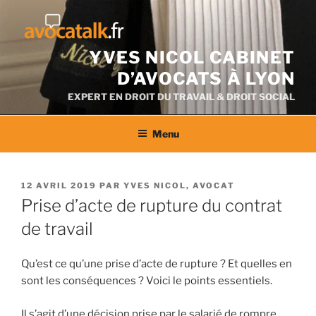
Aller
au
contenu
YVES NICOL CABINET
D’AVOCATS À LYON
EXPERT EN DROIT DU TRAVAIL & DROIT SOCIAL
Menu
PUBLIÉ
12 AVRIL 2019
PAR
YVES NICOL, AVOCAT
LE
Prise d’acte de rupture du contrat
de travail
Qu’est ce qu’une prise d’acte de rupture ? Et quelles en
sont les conséquences ? Voici le points essentiels.
Il s’agit d’une décision prise par le salarié de rompre