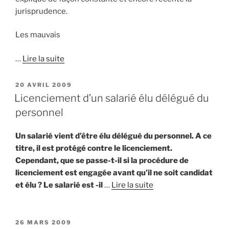
jurisprudence.
Les mauvais
…
Lire la suite
PUBLIÉ
20 AVRIL 2009
LE
Licenciement d’un salarié élu délégué du
personnel
Un salarié vient d’être élu délégué du personnel. A ce
titre, il est protégé contre le licenciement.
Cependant, que se passe-t-il si la procédure de
licenciement est engagée avant qu’il ne soit candidat
et élu ? Le salarié est -il
…
Lire la suite
PUBLIÉ
26 MARS 2009