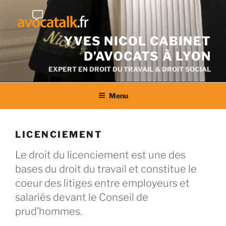
Aller
au
contenu
YVES NICOL CABINET
D’AVOCATS À LYON
EXPERT EN DROIT DU TRAVAIL & DROIT SOCIAL
Menu
LICENCIEMENT
Le droit du licenciement est une des
bases du droit du travail et constitue le
coeur des litiges entre employeurs et
salariés devant le Conseil de
prud’hommes.