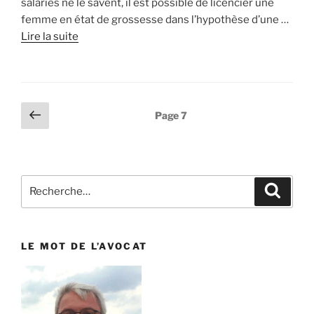
salariés ne le savent, il est possible de licencier une
femme en état de grossesse dans l’hypothèse d’une …
Lire la suite
Pagination
Page
Page
7
précédente
des
publications
Recherche
Reche
pour
:
LE MOT DE L’AVOCAT