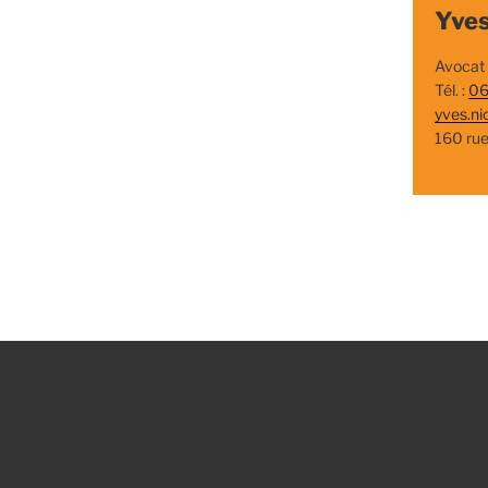
Yves
Avocat
Tél. :
06
yves.ni
160 ru