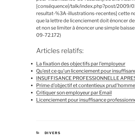
[conséquence|/talk/index.php?post/2009/01
resultat-%3A-illustrations-recentes] cette no
que la lettre de licenciement doit énoncer de
et non se limiter à énoncer une simple baisse 
09-72.172)
Articles relatifs:
La fixation des objectifs par l'employeur
Qu'est ce qu'un licenciement pour insuffisa
INSUFFISANCE PROFESSIONNELLE APRES
Prime d'objectif et contentieux prud'homm
Critiquer son employeur par Email
Licenciement pour insuffisance professionne
CATÉGORIES
DIVERS