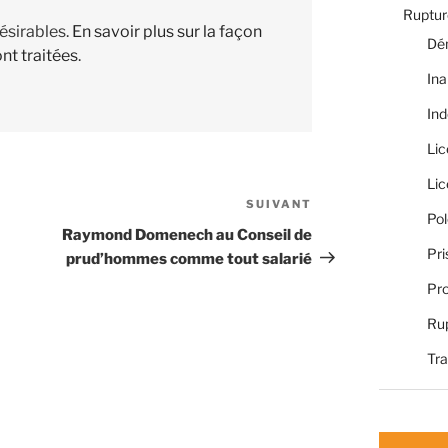
Rupture
désirables.
En savoir plus sur la façon
Dé
nt traitées
.
Ina
Ind
Li
Li
SUIVANT
Article
Pol
suivant
Raymond Domenech au Conseil de
Pri
prud’hommes comme tout salarié
Pro
Rup
Tra