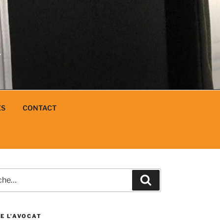
N
L
ES
CONTACT
e
Recherche
E L’AVOCAT