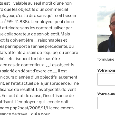
s est il valable au seul motif d’une non
ord que les objectifs d’un commercial
loyeur, c’est à dire sans qu’il soit besoin
1, n° 99-41.838). L’employeur peut donc
à atteindre sans les contractualiser par
que collaborateur de son objectif. Mais
ectifs doivent être __raisonnables et
és par rapport à l’année précédente, ou
ats atteints au sein de l’équipe, ou encore
hé…etc risquent fort de pas être
formulaire
 en cas de contentieux. __Les objectifs
Votre nom
salarié en début d’exercice.__ Il est
en cours d’année d’un objectifs largement
nt, en l’état actuel de la jurisprudence, il ne
fisance de résultat. Les objectifs doivent
Votre e-ma
n tout état de cause, l’insuffisance de
ffisant. L’employeur qui licencie doit
lk/index.php?post/2008/11/Licenciement-
sance de travail, qui a pour