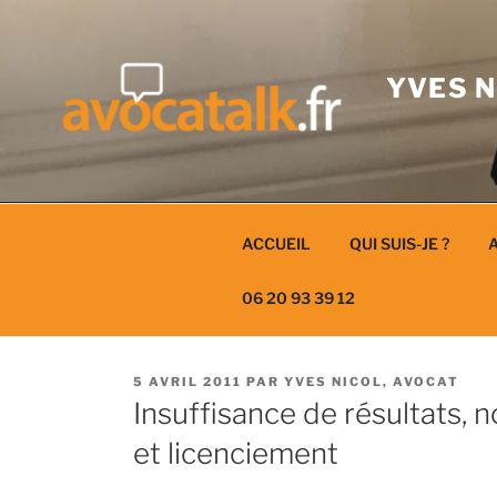
Aller
au
contenu
YVES N
ACCUEIL
QUI SUIS-JE ?
A
06 20 93 39 12
PUBLIÉ
5 AVRIL 2011
PAR
YVES NICOL, AVOCAT
LE
Insuffisance de résultats, n
et licenciement