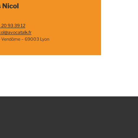
 Nicol
 20 93 39 12
col@avocatalk.fr
e Vendôme – 69003 Lyon