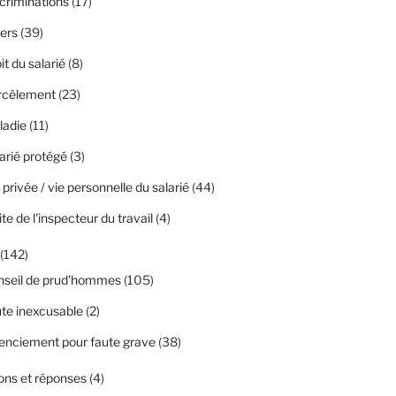
criminations
(17)
ers
(39)
it du salarié
(8)
rcèlement
(23)
ladie
(11)
arié protégé
(3)
 privée / vie personnelle du salarié
(44)
ite de l'inspecteur du travail
(4)
(142)
nseil de prud'hommes
(105)
te inexcusable
(2)
enciement pour faute grave
(38)
ons et réponses
(4)