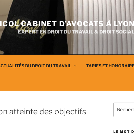
ICOL CABINET D’AVOCATS À LYO
EXPERT EN DROIT DU TRAVAIL & DROIT SOCIA
CTUALITÉS DU DROIT DU TRAVAIL
TARIFS ET HONORAIR
Recherch
on atteinte des objectifs
pour
:
LE MOT D