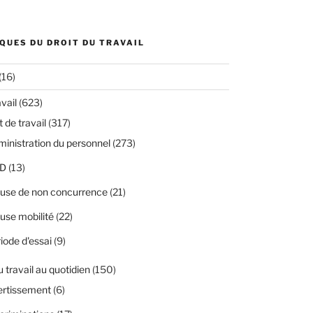
QUES DU DROIT DU TRAVAIL
(16)
avail
(623)
 de travail
(317)
inistration du personnel
(273)
D
(13)
use de non concurrence
(21)
use mobilité
(22)
iode d'essai
(9)
u travail au quotidien
(150)
ertissement
(6)