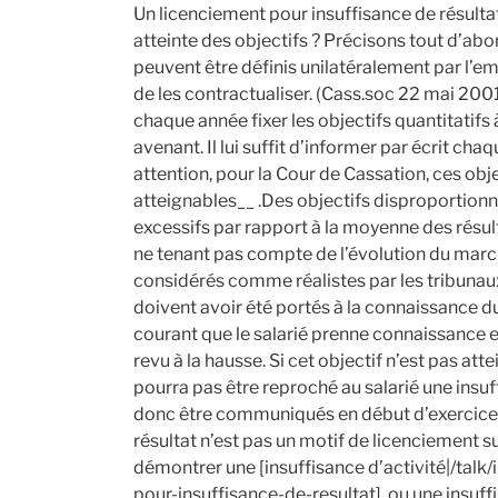
Un licenciement pour insuffisance de résultat
atteinte des objectifs ? Précisons tout d’ab
peuvent être définis unilatéralement par l’emp
de les contractualiser. (Cass.soc 22 mai 200
chaque année fixer les objectifs quantitatifs 
avenant. Il lui suffit d’informer par écrit cha
attention, pour la Cour de Cassation, ces obj
atteignables__ .Des objectifs disproportionn
excessifs par rapport à la moyenne des résult
ne tenant pas compte de l’évolution du marc
considérés comme réalistes par les tribunaux
doivent avoir été portés à la connaissance du 
courant que le salarié prenne connaissance 
revu à la hausse. Si cet objectif n’est pas attei
pourra pas être reproché au salarié une insuf
donc être communiqués en début d’exercice. E
résultat n’est pas un motif de licenciement su
démontrer une [insuffisance d’activité|/ta
pour-insuffisance-de-resultat], ou une insuffi