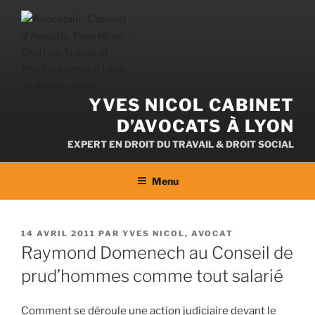
Aller
au
contenu
YVES NICOL CABINET
D’AVOCATS À LYON
EXPERT EN DROIT DU TRAVAIL & DROIT SOCIAL
Menu
PUBLIÉ
14 AVRIL 2011
PAR
YVES NICOL, AVOCAT
LE
Raymond Domenech au Conseil de
prud’hommes comme tout salarié
Comment se déroule une action judiciaire devant le