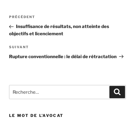
Navigation
PRÉCÉDENT
Article
de
précédent
Insuffisance de résultats, non atteinte des
l’article
objectifs et licenciement
SUIVANT
Article
suivant
Rupture conventionnelle : le délai de rétractation
Recherche
Reche
pour
:
LE MOT DE L’AVOCAT