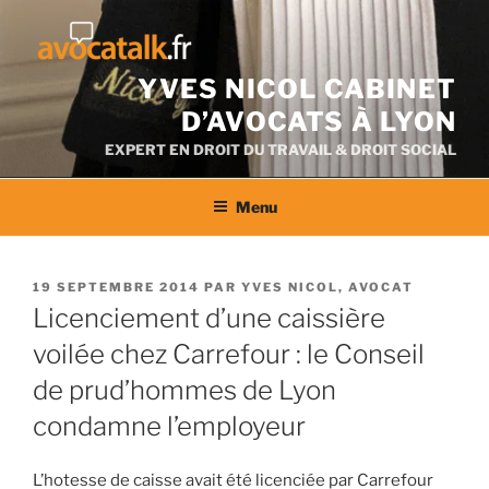
Aller
au
contenu
YVES NICOL CABINET
D’AVOCATS À LYON
EXPERT EN DROIT DU TRAVAIL & DROIT SOCIAL
Menu
PUBLIÉ
19 SEPTEMBRE 2014
PAR
YVES NICOL, AVOCAT
LE
Licenciement d’une caissière
voilée chez Carrefour : le Conseil
de prud’hommes de Lyon
condamne l’employeur
L’hotesse de caisse avait été licenciée par Carrefour