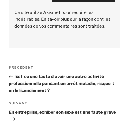
Ce site utilise Akismet pour réduire les
indésirables.
En savoir plus sur la façon dont les
données de vos commentaires sont traitées
.
Navigation
PRÉCÉDENT
Article
de
précédent
Est-ce une faute d’avoir une autre activité
l’article
professionnelle pendant un arrêt maladie, risque-t-
on le licenciement ?
SUIVANT
Article
suivant
En entreprise, exhiber son sexe est une faute grave