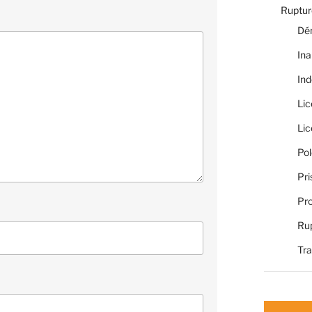
Rupture
Dé
Ina
Ind
Li
Li
Pol
Pri
Pro
Rup
Tra