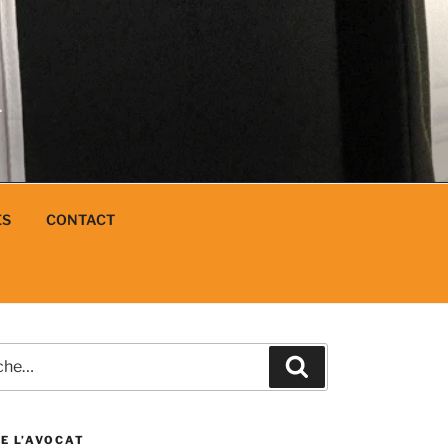
N
L
ES
CONTACT
e
Recherche
E L’AVOCAT