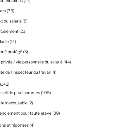
criminations
(17)
ers
(39)
it du salarié
(8)
rcèlement
(23)
ladie
(11)
arié protégé
(3)
 privée / vie personnelle du salarié
(44)
ite de l'inspecteur du travail
(4)
(142)
nseil de prud'hommes
(105)
te inexcusable
(2)
enciement pour faute grave
(38)
ons et réponses
(4)