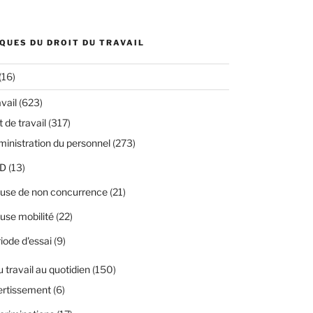
QUES DU DROIT DU TRAVAIL
(16)
avail
(623)
 de travail
(317)
inistration du personnel
(273)
D
(13)
use de non concurrence
(21)
use mobilité
(22)
iode d'essai
(9)
u travail au quotidien
(150)
ertissement
(6)