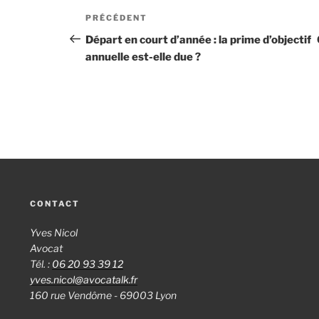
Navigation
PRÉCÉDENT
Article
de
précédent
Départ en court d’année : la prime d’objectif
annuelle est-elle due ?
l’article
CONTACT
Yves Nicol
Avocat
Tél. :
06 20 93 39 12
yves.nicol@avocatalk.fr
160 rue Vendôme - 69003 Lyon