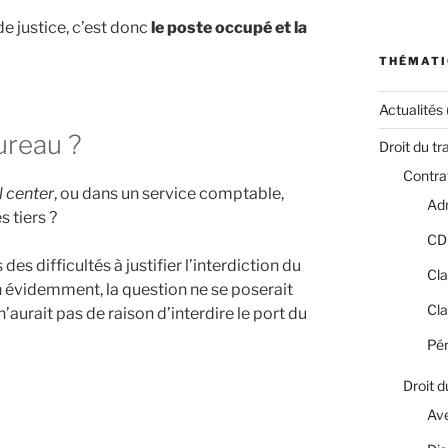
e justice, c’est donc
le poste occupé et la
THÉMATI
Actualités
ureau ?
Droit du tr
Contrat
l center
, ou dans un service comptable,
Adm
 tiers ?
CD
es difficultés à justifier l’interdiction du
Cla
en évidemment, la question ne se poserait
Cla
’aurait pas de raison d’interdire le port du
Pér
Droit d
Av