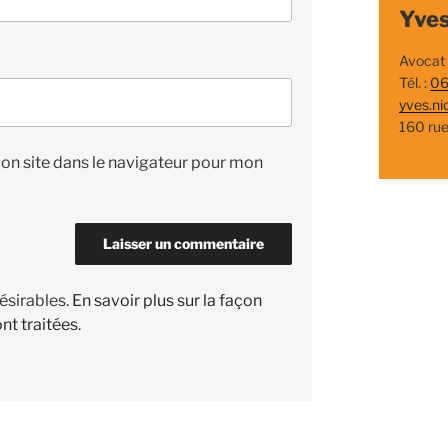
Yves
Avocat
Tél. :
06
yves.ni
160 ru
on site dans le navigateur pour mon
désirables.
En savoir plus sur la façon
nt traitées
.