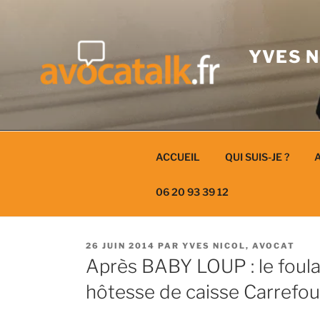
Aller
au
contenu
YVES N
ACCUEIL
QUI SUIS-JE ?
A
06 20 93 39 12
PUBLIÉ
26 JUIN 2014
PAR
YVES NICOL, AVOCAT
LE
Après BABY LOUP : le foula
hôtesse de caisse Carrefou