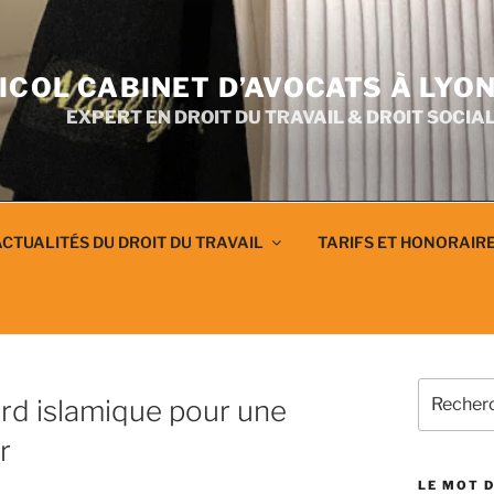
ICOL CABINET D’AVOCATS À LYO
EXPERT EN DROIT DU TRAVAIL & DROIT SOCIA
CTUALITÉS DU DROIT DU TRAVAIL
TARIFS ET HONORAIR
Recherch
rd islamique pour une
pour
:
r
LE MOT D