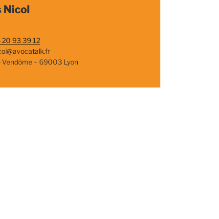
 Nicol
 20 93 39 12
col@avocatalk.fr
e Vendôme – 69003 Lyon