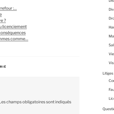
Dis
refour :…
Div
e
Dro
ve ?
u licenciement
Ha
 conséquences
Ma
hommes comme…
Sal
Vie
Vis
ARIÉ
Litiges
Co
Fau
Lic
Les champs obligatoires sont indiqués
Questi