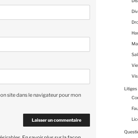
Dis
Div
Dro
Ha
Ma
Sal
Vie
Vis
Litiges
on site dans le navigateur pour mon
Co
Fau
Lic
Questi
désirables.
En savoir plus sur la façon