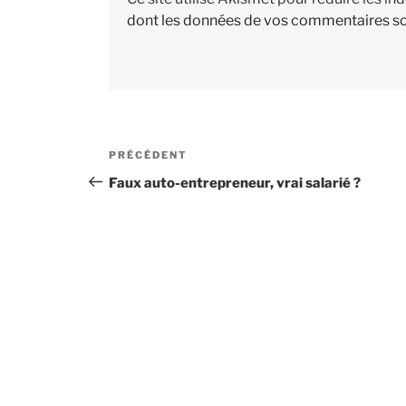
dont les données de vos commentaires so
Navigation
PRÉCÉDENT
Article
de
précédent
Faux auto-entrepreneur, vrai salarié ?
l’article