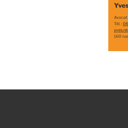
Yves
Avocat
Tél. :
06
yves.ni
160 ru