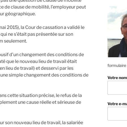
t pas une question de clause de mobilité
nce de clause de mobilité, l’employeur peut
eur géographique.
ai 2015), la Cour de cassation a validé le
qui ne s’était pas présentée sur son
km seulement.
busif d’un changement des conditions de
té que le nouveau lieu de travail était
formulaire
 lieu de travail) et desservi par les
it d’une simple changement des conditions de
Votre nom
ns cette situation précise, le refus de la
plement une cause réelle et sérieuse de
Votre e-ma
r son nouveau lieu de travail, la salariée