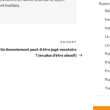
Rupture
nt traitées
.
Dé
Ina
Ind
Li
SUIVANT
Article
Li
suivant
Un licenciement peut-il être jugé vexatoire
Pol
? (en plus d’être abusif)
Pri
Pro
Rup
Tra