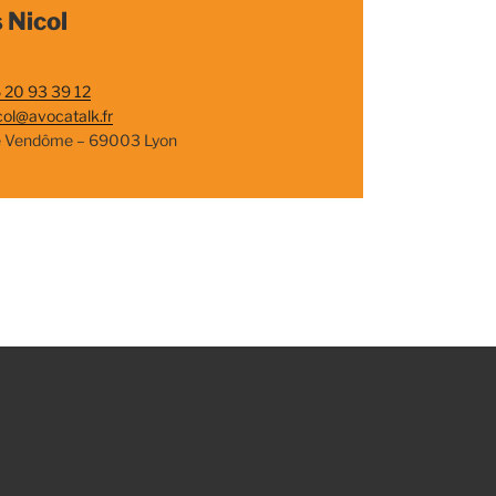
 Nicol
 20 93 39 12
col@avocatalk.fr
e Vendôme – 69003 Lyon