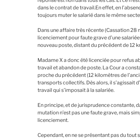
réponse est non dans tous les cas. Et ce n’es
dans le contrat de travail.En effet, en l’abse
toujours muter le salarié dans le même sect
Dans une affaire très récente (Cassation 28 m
licenciement pour faute grave d’une salariée 
nouveau poste, distant du précédent de 12 
Madame X a donc été licenciée pour refus a
travail et abandon de poste. La Cour a consta
proche du précédent (12 kilomètres de l’ancien
transports collectifs. Dès alors, il s’agissa
travail qui s’imposait à la salariée.
En principe, et de jurisprudence constante, da
mutation n’est pas une faute grave, mais sim
licenciement.
Cependant, en ne se présentant pas du tout su