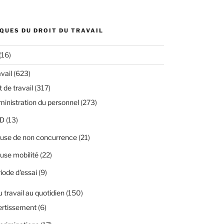
QUES DU DROIT DU TRAVAIL
(16)
avail
(623)
 de travail
(317)
inistration du personnel
(273)
D
(13)
use de non concurrence
(21)
use mobilité
(22)
iode d'essai
(9)
u travail au quotidien
(150)
ertissement
(6)