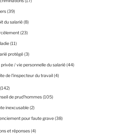
criminations
(17)
ers
(39)
it du salarié
(8)
rcèlement
(23)
ladie
(11)
arié protégé
(3)
 privée / vie personnelle du salarié
(44)
ite de l'inspecteur du travail
(4)
(142)
nseil de prud'hommes
(105)
te inexcusable
(2)
enciement pour faute grave
(38)
ons et réponses
(4)