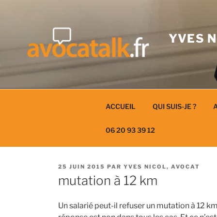
Aller
au
contenu
YVES N
ACCUEIL
QUI SUIS-JE ?
A
06 20 93 39 12
PUBLIÉ
25 JUIN 2015
PAR
YVES NICOL, AVOCAT
LE
mutation à 12 km
Un salarié peut-il refuser un mutation à 12 km