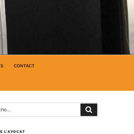
N
L
ES
CONTACT
e
Recherche
E L’AVOCAT