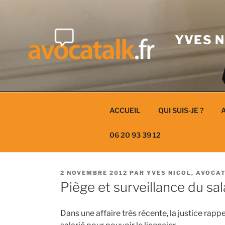
Aller
au
contenu
YVES N
ACCUEIL
QUI SUIS-JE ?
A
06 20 93 39 12
PUBLIÉ
2 NOVEMBRE 2012
PAR
YVES NICOL, AVOCA
LE
Piège et surveillance du sala
Dans une affaire très récente, la justice rappe