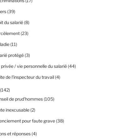
criminations
(17)
ers
(39)
it du salarié
(8)
rcèlement
(23)
ladie
(11)
arié protégé
(3)
 privée / vie personnelle du salarié
(44)
ite de l'inspecteur du travail
(4)
(142)
nseil de prud'hommes
(105)
te inexcusable
(2)
enciement pour faute grave
(38)
ons et réponses
(4)