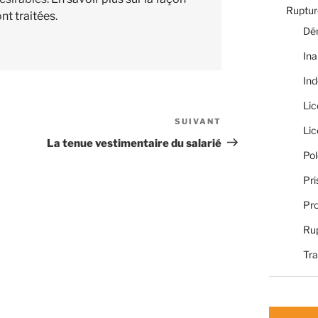
Rupture
nt traitées
.
Dé
Ina
Ind
Li
SUIVANT
Article
Li
suivant
La tenue vestimentaire du salarié
Pol
Pri
Pro
Rup
Tra