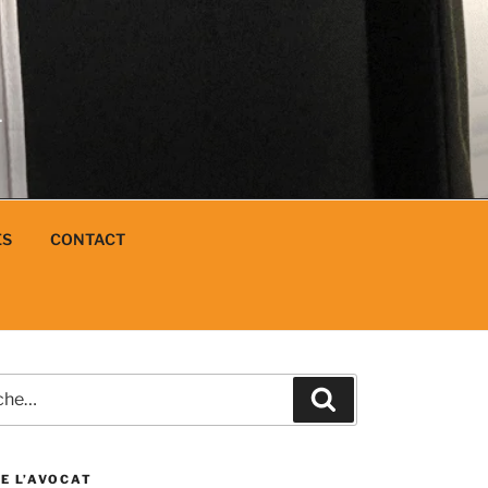
N
L
ES
CONTACT
e
Recherche
E L’AVOCAT