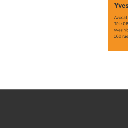
Yves
Avocat
Tél. :
06
yves.ni
160 ru