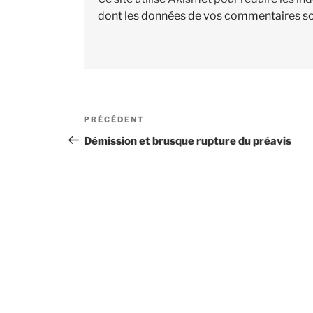
dont les données de vos commentaires so
Navigation
PRÉCÉDENT
Article
de
précédent
Démission et brusque rupture du préavis
l’article