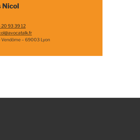
 Nicol
 20 93 39 12
col@avocatalk.fr
e Vendôme – 69003 Lyon