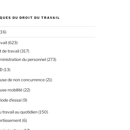
QUES DU DROIT DU TRAVAIL
(16)
avail
(623)
 de travail
(317)
inistration du personnel
(273)
D
(13)
use de non concurrence
(21)
use mobilité
(22)
iode d'essai
(9)
u travail au quotidien
(150)
ertissement
(6)