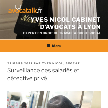
Aller
au
contenu
YVES NICOL CABINET
D’AVOCATS À LYON
EXPERT EN DROIT DU TRAVAIL & DROIT SOCIAL
Menu
PUBLIÉ
22 MARS 2021
PAR
YVES NICOL, AVOCAT
LE
Surveillance des salariés et
détective privé