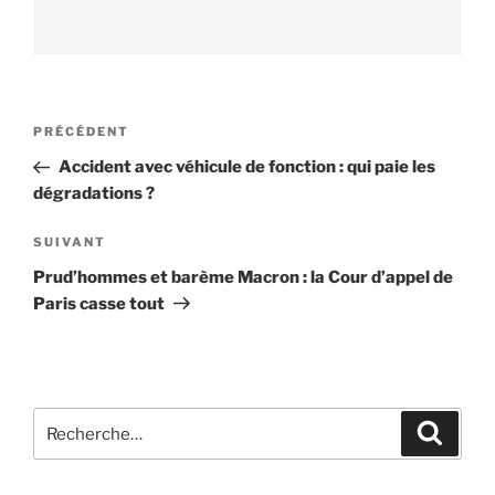
Navigation
PRÉCÉDENT
Article
de
précédent
Accident avec véhicule de fonction : qui paie les
l’article
dégradations ?
SUIVANT
Article
suivant
Prud’hommes et barème Macron : la Cour d’appel de
Paris casse tout
Recherche
Reche
pour
: