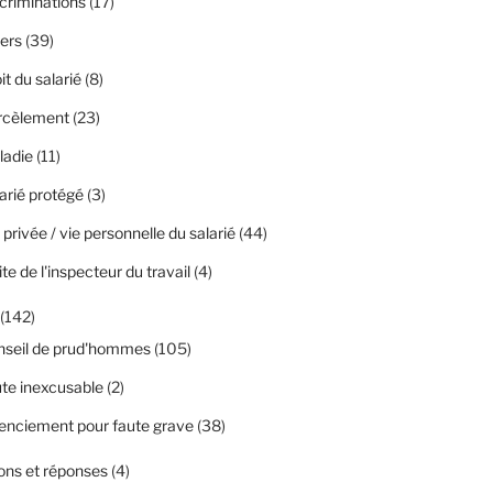
criminations
(17)
ers
(39)
it du salarié
(8)
rcèlement
(23)
ladie
(11)
arié protégé
(3)
 privée / vie personnelle du salarié
(44)
ite de l'inspecteur du travail
(4)
(142)
nseil de prud'hommes
(105)
te inexcusable
(2)
enciement pour faute grave
(38)
ons et réponses
(4)