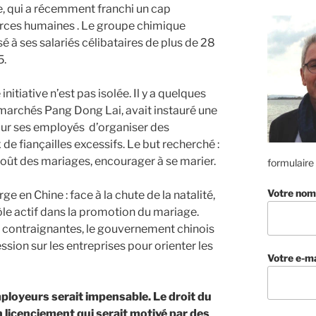
se, qui a récemment franchi un cap
urces humaines . Le groupe chimique
 ses salariés célibataires de plus de 28
5.
nitiative n’est pas isolée. Il y a quelques
marchés Pang Dong Lai, avait instauré une
pour ses employés d’organiser des
de fiançailles excessifs. Le but recherché :
 coût des mariages, encourager à se marier.
formulaire
Votre nom
 en Chine : face à la chute de la natalité,
le actif dans la promotion du mariage.
s contraignantes, le gouvernement chinois
ession sur les entreprises pour orienter les
Votre e-ma
ployeurs serait impensable. Le droit du
n licenciement qui serait motivé par des