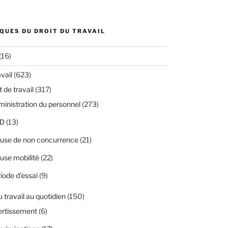
QUES DU DROIT DU TRAVAIL
(16)
avail
(623)
 de travail
(317)
inistration du personnel
(273)
D
(13)
use de non concurrence
(21)
use mobilité
(22)
iode d'essai
(9)
u travail au quotidien
(150)
ertissement
(6)