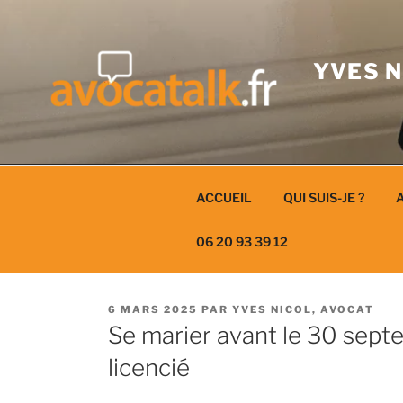
Aller
au
contenu
YVES N
ACCUEIL
QUI SUIS-JE ?
A
06 20 93 39 12
PUBLIÉ
6 MARS 2025
PAR
YVES NICOL, AVOCAT
LE
Se marier avant le 30 sep
licencié