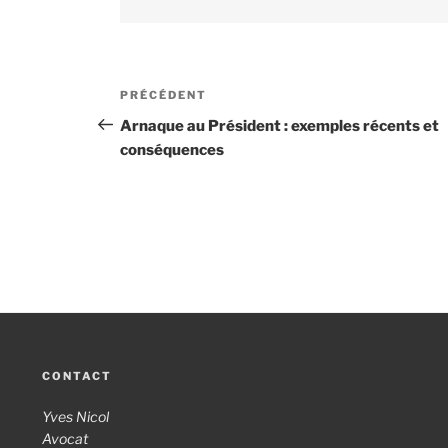
Navigation
PRÉCÉDENT
Article
de
précédent
Arnaque au Président : exemples récents et
conséquences
l’article
CONTACT
Yves Nicol
Avocat