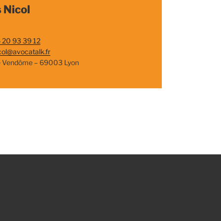
 Nicol
 20 93 39 12
col@avocatalk.fr
e Vendôme – 69003 Lyon