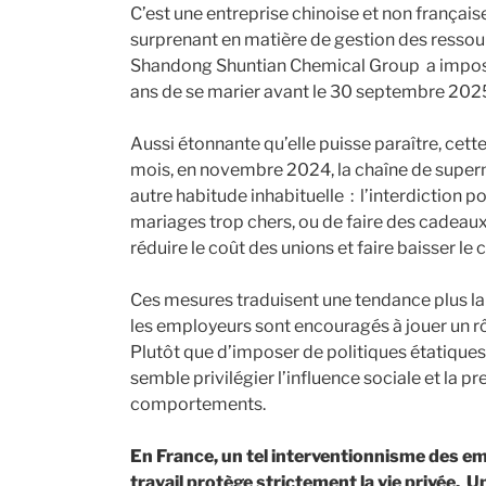
C’est une entreprise chinoise et non françai
surprenant en matière de gestion des resso
Shandong Shuntian Chemical Group a imposé à
ans de se marier avant le 30 septembre 202
Aussi étonnante qu’elle puisse paraître, cette i
mois, en novembre 2024, la chaîne de super
autre habitude inhabituelle : l’interdiction 
mariages trop chers, ou de faire des cadeaux 
réduire le coût des unions et faire baisser le
Ces mesures traduisent une tendance plus large
les employeurs sont encouragés à jouer un rô
Plutôt que d’imposer de politiques étatique
semble privilégier l’influence sociale et la pr
comportements.
En France, un tel interventionnisme des em
travail protège strictement la vie privée. U