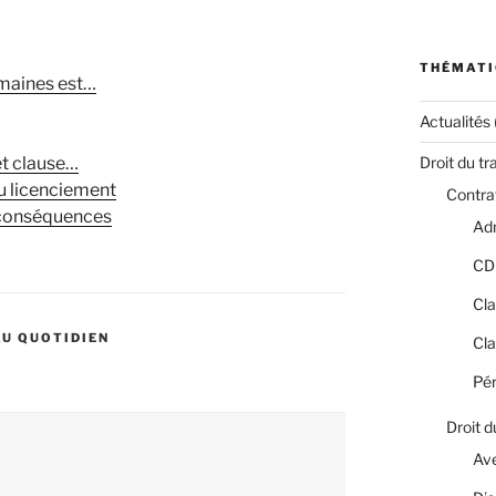
THÉMATI
umaines est…
Actualités
et clause…
Droit du tr
u licenciement
Contrat
 conséquences
Adm
CD
Cla
AU QUOTIDIEN
Cla
Pér
Droit d
Av