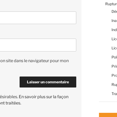
Rupture
Dé
Ina
Ind
Li
Li
Pol
on site dans le navigateur pour mon
Pri
Pro
Rup
Tra
désirables.
En savoir plus sur la façon
nt traitées
.