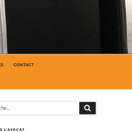
N
L
ES
CONTACT
e
Recherche
E L’AVOCAT