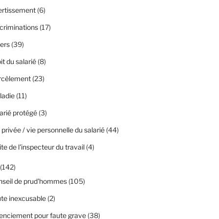
ertissement
(6)
criminations
(17)
ers
(39)
it du salarié
(8)
rcèlement
(23)
ladie
(11)
arié protégé
(3)
 privée / vie personnelle du salarié
(44)
ite de l'inspecteur du travail
(4)
(142)
nseil de prud'hommes
(105)
te inexcusable
(2)
enciement pour faute grave
(38)