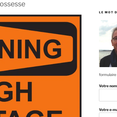
:
rossesse
LE MOT D
formulaire
Votre nom
Votre e-ma