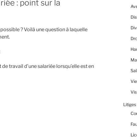
iée : point sur la
Av
Dis
Div
possible ? Voilà une question à laquelle
ent.
Dro
Ha
:
Ma
e travail d’une salariée lorsqu’elle est en
Sal
Vie
Vis
Litiges
Co
Fau
Lic