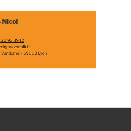
 Nicol
 20 93 39 12
col@avocatalk.fr
e Vendôme – 69003 Lyon