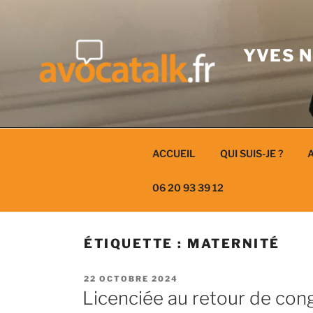
Aller
au
contenu
YVES N
ACCUEIL
QUI SUIS-JE ?
A
06 20 93 39 12
ÉTIQUETTE :
MATERNITÉ
PUBLIÉ
22 OCTOBRE 2024
LE
Licenciée au retour de con