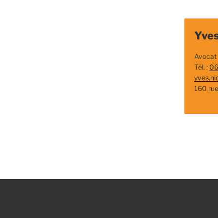
Yves
Avocat
Tél. :
06
yves.ni
160 ru