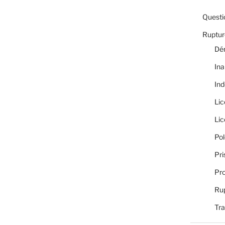
Questi
Rupture
Dé
Ina
Ind
Li
Li
Pol
Pri
Pro
Rup
Tra