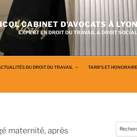
ICOL CABINET D’AVOCATS À LYO
EXPERT EN DROIT DU TRAVAIL & DROIT SOCIA
CTUALITÉS DU DROIT DU TRAVAIL
TARIFS ET HONORAIR
Recherch
gé maternité, après
pour