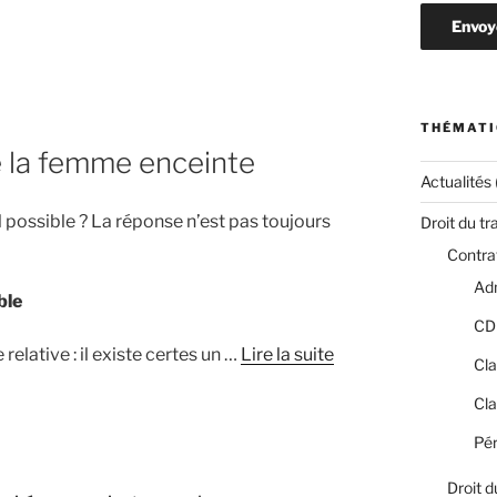
THÉMATI
e la femme enceinte
Actualités
l possible ? La réponse n’est pas toujours
Droit du tr
Contrat
Adm
ble
CD
elative : il existe certes un …
Lire la suite
Cla
Cla
Pér
Droit d