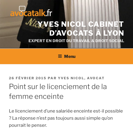
Aller
au
contenu
YVES NICOL CABINET
D’AVOCATS À LYON
EXPERT EN DROIT DU TRAVAIL & DROIT SOCIAL
Menu
PUBLIÉ
26 FÉVRIER 2015
PAR
YVES NICOL, AVOCAT
LE
Point sur le licenciement de la
femme enceinte
Le licenciement d’une salariée enceinte est-il possible
? La réponse n’est pas toujours aussi simple qu’on
pourrait le penser.