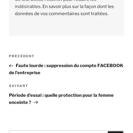
indésirables.
En savoir plus sur la façon dont les
données de vos commentaires sont traitées
.
Navigation
PRÉCÉDENT
Article
de
précédent
Faute lourde : suppression du compte FACEBOOK
l’article
de l’entreprise
SUIVANT
Article
suivant
Période d’essai : quelle protection pour la femme
enceinte ?