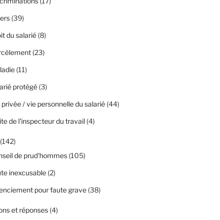
criminations
(17)
ers
(39)
it du salarié
(8)
rcèlement
(23)
ladie
(11)
arié protégé
(3)
 privée / vie personnelle du salarié
(44)
ite de l'inspecteur du travail
(4)
(142)
nseil de prud'hommes
(105)
te inexcusable
(2)
enciement pour faute grave
(38)
ons et réponses
(4)