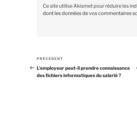
Ce site utilise Akismet pour réduire les in
dont les données de vos commentaires so
Navigation
PRÉCÉDENT
Article
de
précédent
L’employeur peut-il prendre connaissance
des fichiers informatiques du salarié ?
l’article