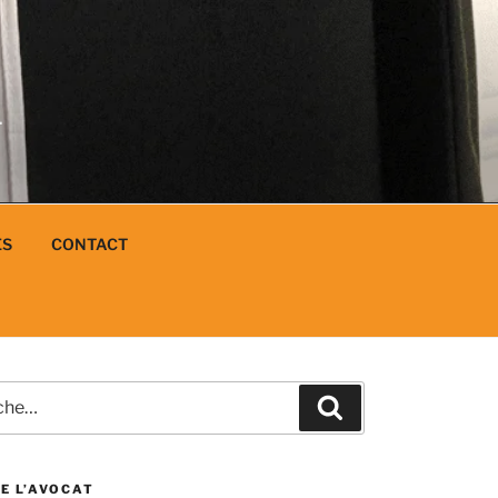
N
L
ES
CONTACT
e
Recherche
E L’AVOCAT