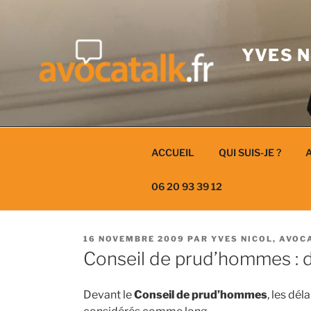
Aller
au
contenu
YVES N
ACCUEIL
QUI SUIS-JE ?
A
06 20 93 39 12
PUBLIÉ
16 NOVEMBRE 2009
PAR
YVES NICOL, AVOC
LE
Conseil de prud’hommes : d
Devant le
Conseil de prud’hommes
, les dé