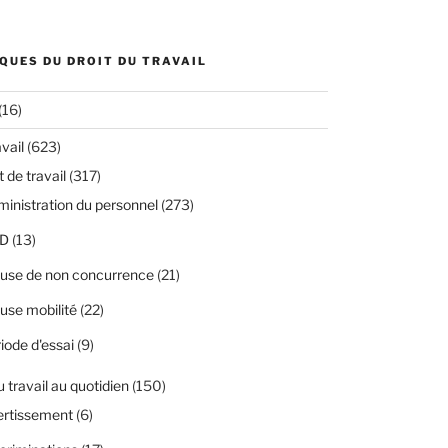
QUES DU DROIT DU TRAVAIL
(16)
avail
(623)
 de travail
(317)
inistration du personnel
(273)
D
(13)
use de non concurrence
(21)
use mobilité
(22)
iode d'essai
(9)
u travail au quotidien
(150)
ertissement
(6)