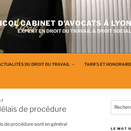
ICOL CABINET D’AVOCATS À LYO
EXPERT EN DROIT DU TRAVAIL & DROIT SOCIA
CTUALITÉS DU DROIT DU TRAVAIL
TARIFS ET HONORAIR
AT
Recherch
élais de procédure
pour
:
lais de procédure sont en général
LE MOT D