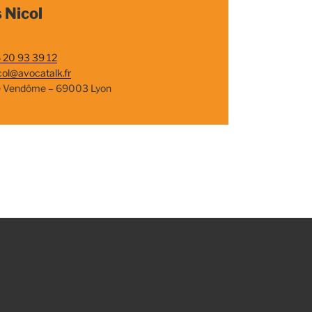
 Nicol
 20 93 39 12
col@avocatalk.fr
e Vendôme – 69003 Lyon