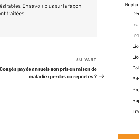
Rupture
désirables.
En savoir plus sur la façon
nt traitées
.
Dé
Ina
Ind
Li
Li
SUIVANT
Article
suivant
Pol
Congés payés annuels non pris en raison de
maladie : perdus ou reportés ?
Pri
Pro
Rup
Tra