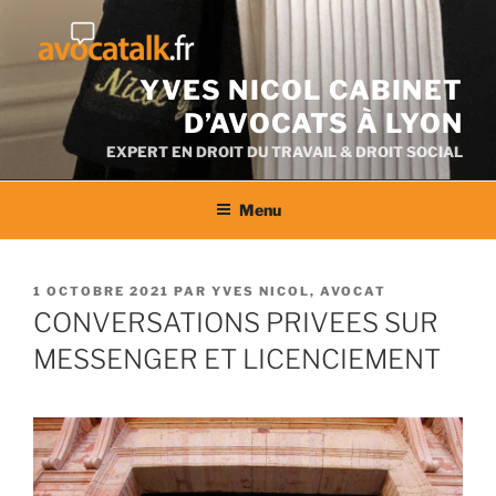
Aller
au
contenu
YVES NICOL CABINET
D’AVOCATS À LYON
EXPERT EN DROIT DU TRAVAIL & DROIT SOCIAL
Menu
PUBLIÉ
1 OCTOBRE 2021
PAR
YVES NICOL, AVOCAT
LE
CONVERSATIONS PRIVEES SUR
MESSENGER ET LICENCIEMENT