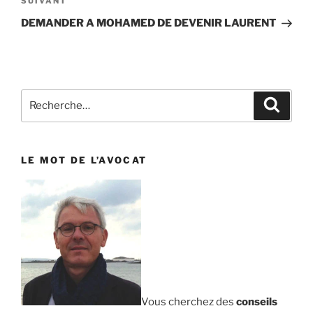
SUIVANT
Article
suivant
DEMANDER A MOHAMED DE DEVENIR LAURENT
Recherche
Reche
pour
:
LE MOT DE L’AVOCAT
Vous cherchez des
conseils