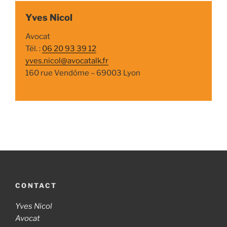
Yves Nicol
Avocat
Tél. :
06 20 93 39 12
yves.nicol@avocatalk.fr
160 rue Vendôme – 69003 Lyon
CONTACT
Yves Nicol
Avocat