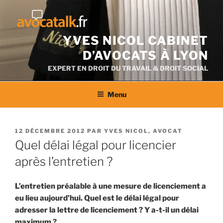
Aller
au
contenu
YVES NICOL CABINET
D’AVOCATS À LYON
EXPERT EN DROIT DU TRAVAIL & DROIT SOCIAL
Menu
PUBLIÉ
12 DÉCEMBRE 2012
PAR
YVES NICOL, AVOCAT
LE
Quel délai légal pour licencier
après l’entretien ?
L’entretien préalable à une mesure de licenciement a
eu lieu aujourd’hui. Quel est le délai légal pour
adresser la lettre de licenciement ? Y a-t-il un délai
maximum ?