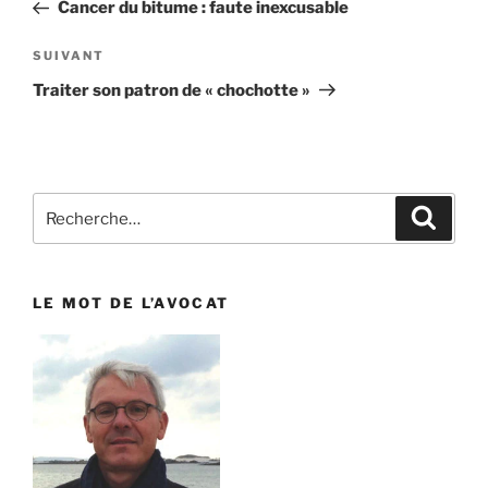
précédent
Cancer du bitume : faute inexcusable
l’article
SUIVANT
Article
suivant
Traiter son patron de « chochotte »
Recherche
Reche
pour
:
LE MOT DE L’AVOCAT