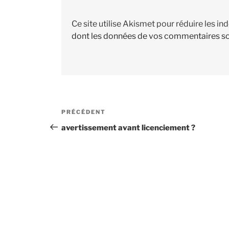
Ce site utilise Akismet pour réduire les in
dont les données de vos commentaires so
Navigation
PRÉCÉDENT
Article
de
précédent
avertissement avant licenciement ?
l’article