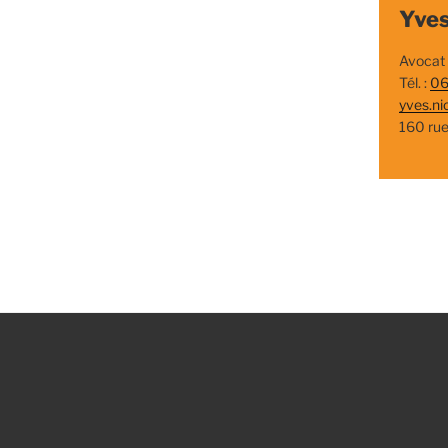
Yves
Avocat
Tél. :
06
yves.ni
160 ru