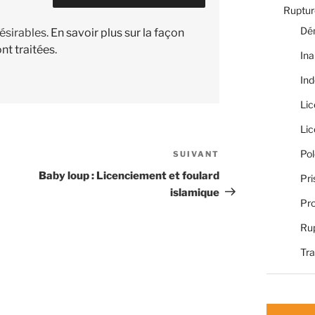
Rupture
Dé
désirables.
En savoir plus sur la façon
nt traitées
.
Ina
Ind
Li
Li
Pol
SUIVANT
Article
suivant
Baby loup : Licenciement et foulard
Pri
islamique
Pro
Rup
Tra