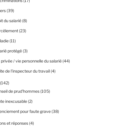
criminations
(17)
ers
(39)
it du salarié
(8)
rcèlement
(23)
ladie
(11)
arié protégé
(3)
 privée / vie personnelle du salarié
(44)
ite de l'inspecteur du travail
(4)
(142)
nseil de prud'hommes
(105)
te inexcusable
(2)
enciement pour faute grave
(38)
ons et réponses
(4)