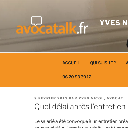
Aller
au
contenu
YVES N
ACCUEIL
QUI SUIS-JE ?
A
06 20 93 39 12
PUBLIÉ
8 FÉVRIER 2013
PAR
YVES NICOL, AVOCAT
LE
Quel délai après l’entretien
Le salarié a été convoqué à un entretien préal