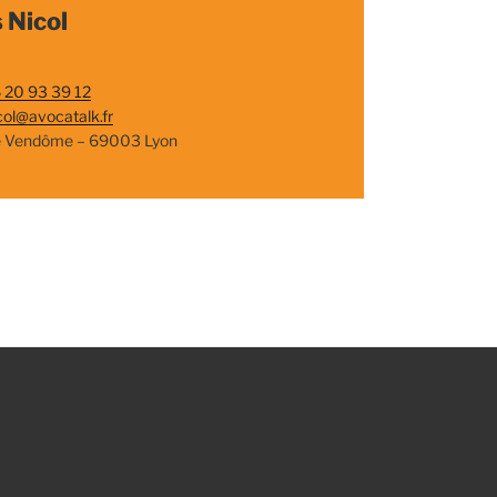
 Nicol
 20 93 39 12
col@avocatalk.fr
e Vendôme – 69003 Lyon