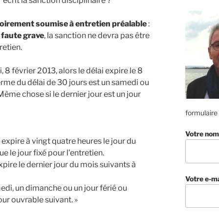
 écrit la sanction disciplinaire ?
toirement soumise à entretien préalable
:
r faute grave
, la sanction ne devra pas être
retien.
, 8 février 2013, alors le délai expire le 8
terme du délai de 30 jours est un samedi ou
Même chose si le dernier jour est un jour
formulaire
Votre nom
 expire à vingt quatre heures le jour du
le jour fixé pour l’entretien.
pire le dernier jour du mois suivants à
Votre e-ma
medi, un dimanche ou un jour férié ou
ur ouvrable suivant. »