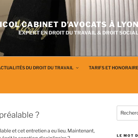
ICOL CABINET D’AVOCATS À LYO
EXPERT EN DROIT DU TRAVAIL & DROIT SOCIA
CTUALITÉS DU DROIT DU TRAVAIL
TARIFS ET HONORAIR
Recherch
 préalable ?
pour
:
able et cet entretien a eu lieu. Maintenant,
LE MOT D