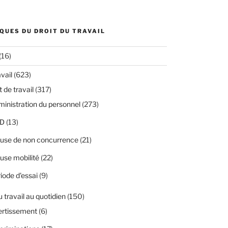
QUES DU DROIT DU TRAVAIL
(16)
avail
(623)
 de travail
(317)
inistration du personnel
(273)
D
(13)
use de non concurrence
(21)
use mobilité
(22)
iode d'essai
(9)
u travail au quotidien
(150)
ertissement
(6)