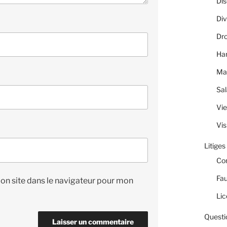
Dis
Div
Dro
Ha
Ma
Sal
Vie
Vis
Litiges
Co
Fau
on site dans le navigateur pour mon
Lic
Questi