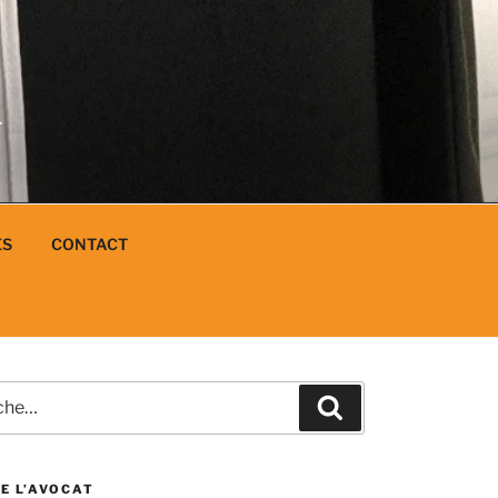
N
L
ES
CONTACT
e
Recherche
E L’AVOCAT