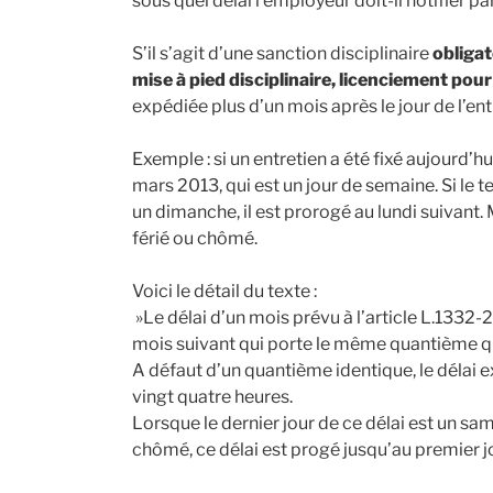
sous quel délai l’employeur doit-il notifier par
S’il s’agit d’une sanction disciplinaire
obliga
mise à pied disciplinaire, licenciement pou
expédiée plus d’un mois après le jour de l’ent
Exemple : si un entretien a été fixé aujourd’hui
mars 2013, qui est un jour de semaine. Si le 
un dimanche, il est prorogé au lundi suivant. 
férié ou chômé.
Voici le détail du texte :
»Le délai d’un mois prévu à l’article L.1332-2
mois suivant qui porte le même quantième que 
A défaut d’un quantième identique, le délai ex
vingt quatre heures.
Lorsque le dernier jour de ce délai est un sa
chômé, ce délai est progé jusqu’au premier jo