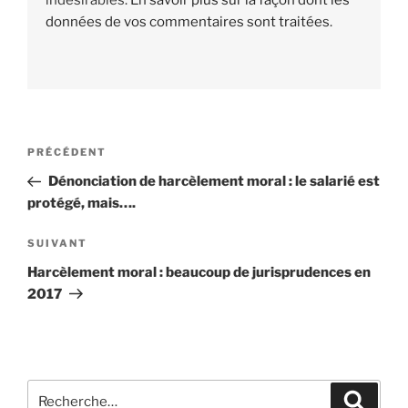
données de vos commentaires sont traitées
.
Navigation
PRÉCÉDENT
Article
de
précédent
Dénonciation de harcèlement moral : le salarié est
l’article
protégé, mais….
SUIVANT
Article
suivant
Harcèlement moral : beaucoup de jurisprudences en
2017
Recherche
Reche