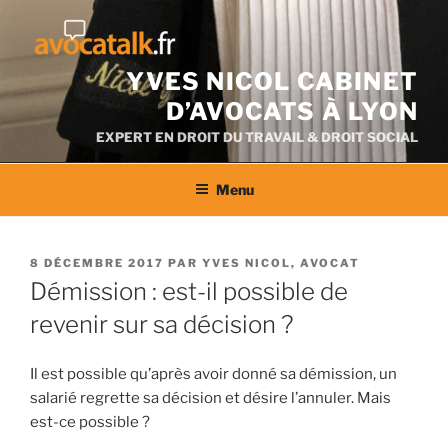
Aller
au
contenu
YVES NICOL CABINET
D’AVOCATS À LYON
EXPERT EN DROIT DU TRAVAIL & DROIT SOCIAL
Menu
PUBLIÉ
8 DÉCEMBRE 2017
PAR
YVES NICOL, AVOCAT
LE
Démission : est-il possible de
revenir sur sa décision ?
Il est possible qu’après avoir donné sa démission, un
salarié regrette sa décision et désire l’annuler. Mais
est-ce possible ?