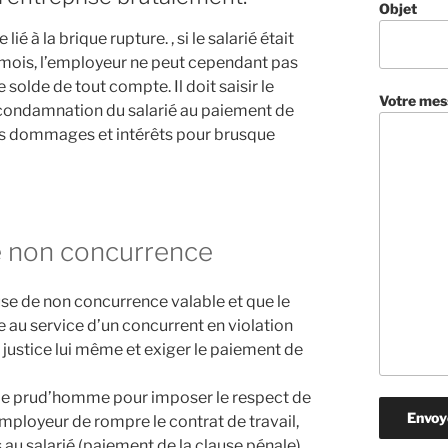
Objet
é à la brique rupture. , si le salarié était
 mois, l’employeur ne peut cependant pas
olde de tout compte. Il doit saisir le
Votre mes
ondamnation du salarié au paiement de
es dommages et intérêts pour brusque
de non concurrence
lause de non concurrence valable et que le
 au service d’un concurrent en violation
e justice lui même et exiger le paiement de
l de prud’homme pour imposer le respect de
employeur de rompre le contrat de travail,
u salarié (paiement de la clause pénale)