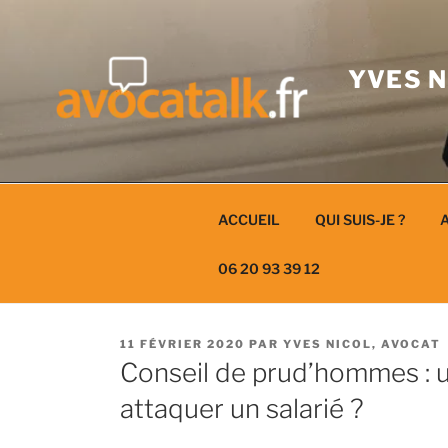
Aller
au
contenu
YVES N
ACCUEIL
QUI SUIS-JE ?
A
06 20 93 39 12
PUBLIÉ
11 FÉVRIER 2020
PAR
YVES NICOL, AVOCAT
LE
Conseil de prud’hommes : u
attaquer un salarié ?