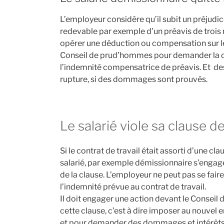
L’employeur considère qu’il subit un préjudice li
redevable par exemple d’un préavis de trois
opérer une déduction ou compensation sur le s
Conseil de prud’hommes pour demander la c
l’indemnité compensatrice de préavis. Et d
rupture, si des dommages sont prouvés.
Le salarié viole sa clause 
Si le contrat de travail était assorti d’une c
salarié, par exemple démissionnaire s’engage
de la clause. L’employeur ne peut pas se fair
l’indemnité prévue au contrat de travail.
Il doit engager une action devant le Consei
cette clause, c’est à dire imposer au nouvel 
et pour demander des dommages et intérêts a