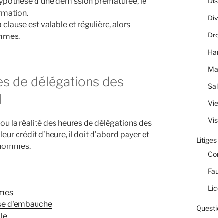
’hypothèse d’une démission prématurée, le
Dis
rmation.
Div
 clause est valable et régulière, alors
Dro
ommes.
Ha
Ma
res de délégations des
Sal
l
Vie
Vis
e ou la réalité des heures de délégations des
eur crédit d’heure, il doit d’abord payer et
Litiges
d’hommes.
Co
Fau
Lic
mmes
sse d'embauche
Questi
 le…