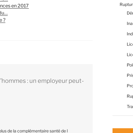
Rupture
ences en 2017
 du…
Dé
e ?
Ina
Ind
Li
Li
Pol
Pri
d’hommes : un employeur peut-
Pro
Rup
Tra
 plus de la complémentaire santé de l