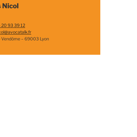
 Nicol
 20 93 39 12
col@avocatalk.fr
e Vendôme – 69003 Lyon