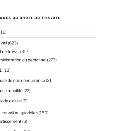
QUES DU DROIT DU TRAVAIL
(16)
avail
(623)
 de travail
(317)
inistration du personnel
(273)
D
(13)
use de non concurrence
(21)
use mobilité
(22)
iode d'essai
(9)
u travail au quotidien
(150)
ertissement
(6)