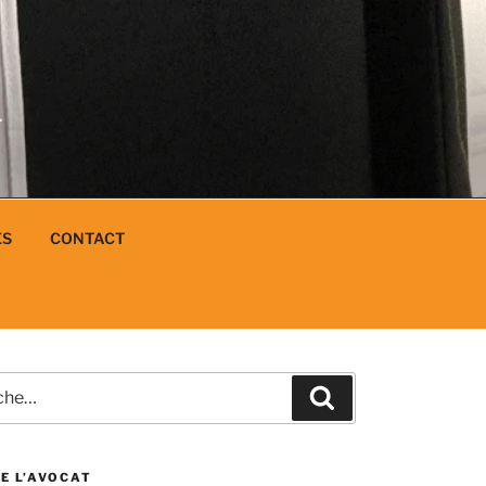
N
L
ES
CONTACT
e
Recherche
E L’AVOCAT