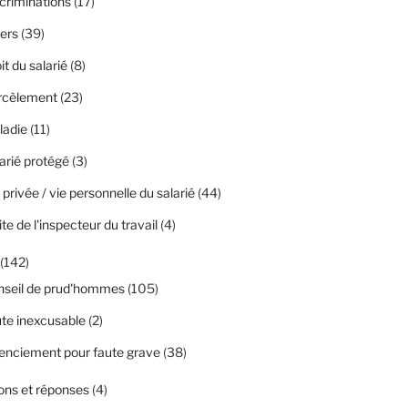
criminations
(17)
ers
(39)
it du salarié
(8)
rcèlement
(23)
ladie
(11)
arié protégé
(3)
 privée / vie personnelle du salarié
(44)
ite de l'inspecteur du travail
(4)
(142)
nseil de prud'hommes
(105)
te inexcusable
(2)
enciement pour faute grave
(38)
ons et réponses
(4)