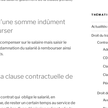
THÉMATI
e d’une somme indûment
Actualités
urser
Droit du tr
compenser sur le salaire mais saisir le
Contrat
damnation du salarié à rembourser ainsi
Adm
s.
CD
Cla
Cla
sa clause contractuelle de
Pér
Droit d
contrat qui oblige le salarié, en
Av
e, de rester un certain temps au service de