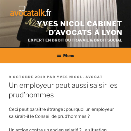
Aller
au
contenu
YVES NICOL CABINET
D’AVOCATS À LYON
EXPERT EN DROIT DU TRAVAIL & DROIT SOCIAL
Menu
PUBLIÉ
9 OCTOBRE 2019
PAR
YVES NICOL, AVOCAT
LE
Un employeur peut aussi saisir les
prud’hommes
Ceci peut paraître étrange : pourquoi un employeur
saisirait-il le Conseil de prud’hommes ?
Un action contre un ancien salarié ? La situation