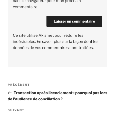
dans le navigateur pour mon prochain
commentaire.
Ce site utilise Akismet pour réduire les
indésirables.
En savoir plus sur la façon dont les
données de vos commentaires sont traitées
.
Navigation
PRÉCÉDENT
Article
de
précédent
Transaction après licenciement : pourquoi pas lors
l’article
de l’audience de conciliation ?
SUIVANT
Article