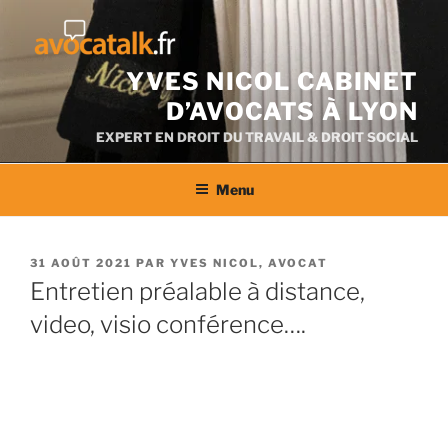
Aller
au
contenu
YVES NICOL CABINET
D’AVOCATS À LYON
EXPERT EN DROIT DU TRAVAIL & DROIT SOCIAL
Menu
PUBLIÉ
31 AOÛT 2021
PAR
YVES NICOL, AVOCAT
LE
Entretien préalable à distance,
video, visio conférence….