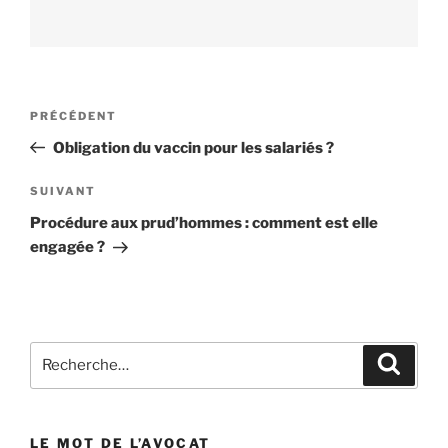
Navigation
PRÉCÉDENT
Article
de
précédent
Obligation du vaccin pour les salariés ?
l’article
SUIVANT
Article
suivant
Procédure aux prud’hommes : comment est elle
engagée ?
Recherche
Reche
pour
:
LE MOT DE L’AVOCAT