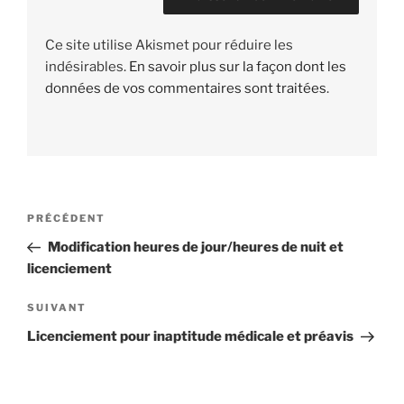
Ce site utilise Akismet pour réduire les
indésirables.
En savoir plus sur la façon dont les
données de vos commentaires sont traitées
.
Navigation
PRÉCÉDENT
Article
de
précédent
Modification heures de jour/heures de nuit et
l’article
licenciement
SUIVANT
Article
suivant
Licenciement pour inaptitude médicale et préavis