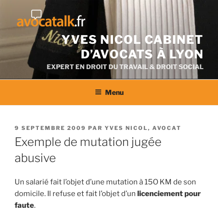
Aller
au
contenu
YVES NICOL CABINET
D’AVOCATS À LYON
EXPERT EN DROIT DU TRAVAIL & DROIT SOCIAL
Menu
PUBLIÉ
9 SEPTEMBRE 2009
PAR
YVES NICOL, AVOCAT
LE
Exemple de mutation jugée
abusive
Un salarié fait l’objet d’une mutation à 15O KM de son
domicile. Il refuse et fait l’objet d’un
licenciement pour
faute
.