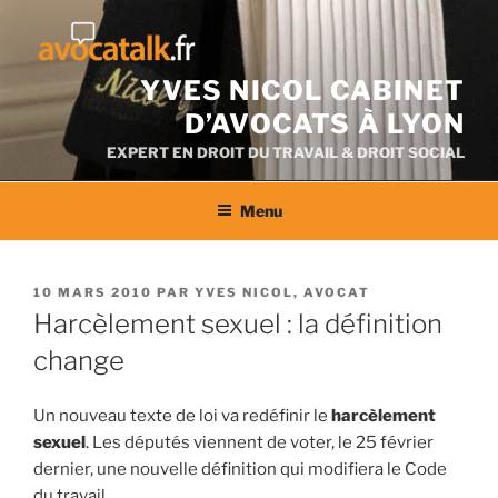
Aller
au
contenu
YVES NICOL CABINET
D’AVOCATS À LYON
EXPERT EN DROIT DU TRAVAIL & DROIT SOCIAL
Menu
PUBLIÉ
10 MARS 2010
PAR
YVES NICOL, AVOCAT
LE
Harcèlement sexuel : la définition
change
Un nouveau texte de loi va redéfinir le
harcèlement
sexuel
. Les députés viennent de voter, le 25 février
dernier, une nouvelle définition qui modifiera le Code
du travail.