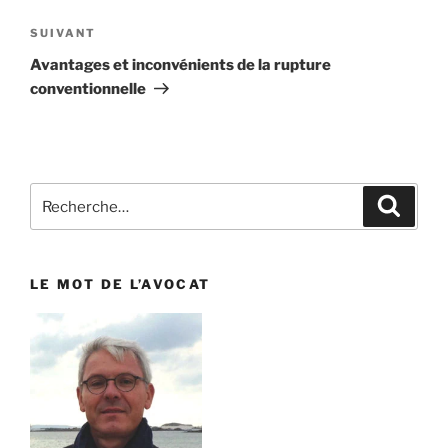
l’article
SUIVANT
Article
suivant
Avantages et inconvénients de la rupture
conventionnelle
Recherche
Reche
pour
:
LE MOT DE L’AVOCAT