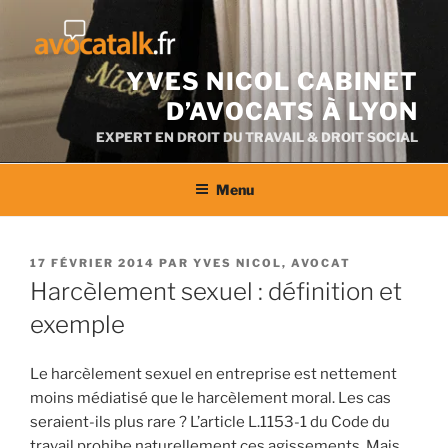
Aller
au
contenu
YVES NICOL CABINET
D’AVOCATS À LYON
EXPERT EN DROIT DU TRAVAIL & DROIT SOCIAL
Menu
PUBLIÉ
17 FÉVRIER 2014
PAR
YVES NICOL, AVOCAT
LE
Harcèlement sexuel : définition et
exemple
Le harcèlement sexuel en entreprise est nettement
moins médiatisé que le harcèlement moral. Les cas
seraient-ils plus rare ? L’article L.1153-1 du Code du
travail prohibe naturellement ces agissements. Mais