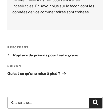
Ce site utilise Akismet pour réduire les
indésirables.
En savoir plus sur la façon dont les
données de vos commentaires sont traitées
.
Navigation
PRÉCÉDENT
Article
de
précédent
Rupture du préavis pour faute grave
l’article
SUIVANT
Article
suivant
Qu’est ce qu’une mise à pied ?
Recherche
Reche
pour