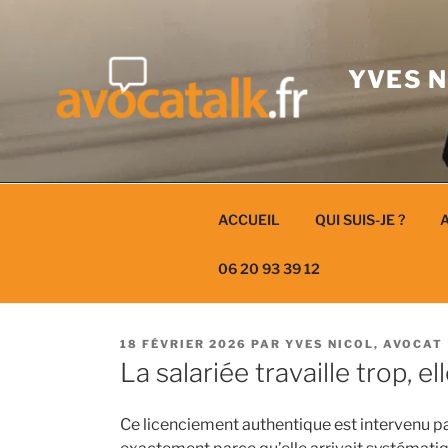
Aller
au
contenu
YVES N
ACCUEIL
QUI SUIS-JE ?
A
06 20 93 39 12
PUBLIÉ
18 FÉVRIER 2026
PAR
YVES NICOL, AVOCAT
LE
La salariée travaille trop, el
Ce licenciement authentique est intervenu parc