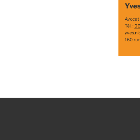
Yves
Avocat
Tél. :
06
yves.ni
160 ru