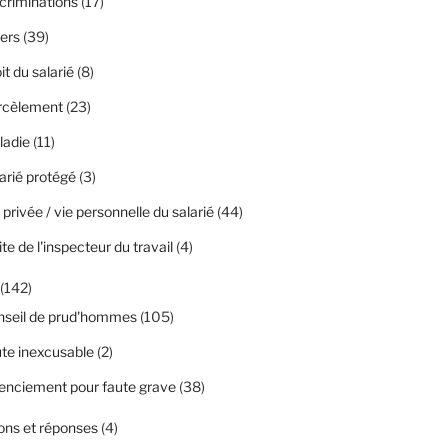
criminations
(17)
ers
(39)
it du salarié
(8)
rcèlement
(23)
ladie
(11)
arié protégé
(3)
 privée / vie personnelle du salarié
(44)
ite de l'inspecteur du travail
(4)
(142)
nseil de prud'hommes
(105)
te inexcusable
(2)
enciement pour faute grave
(38)
ons et réponses
(4)