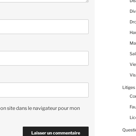
Dis
Div
Dro
Ha
Ma
Sal
Vie
Vis
Litiges
Co
Fau
on site dans le navigateur pour mon
Lic
Questi