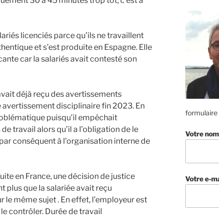
uement 30 à 45 minutes trop tôt, c’est à
lariés licenciés parce qu’ils ne travaillent
hentique et s’est produite en Espagne. Elle
icante car la salariés avait contesté son
i avait déjà reçu des avertissements
avertissement disciplinaire fin 2023. En
formulaire
roblématique puisqu’il empêchait
 travail alors qu’il a l’obligation de le
Votre nom
t par conséquent à l’organisation interne de
duite en France, une décision de justice
Votre e-ma
t plus que la salariée avait reçu
 le même sujet . En effet, l’employeur est
le contrôler. Durée de travail