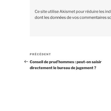
Ce site utilise Akismet pour réduire les in
dont les données de vos commentaires so
Navigation
PRÉCÉDENT
Article
de
précédent
Conseil de prud’hommes : peut-on saisir
directement le bureau de jugement ?
l’article