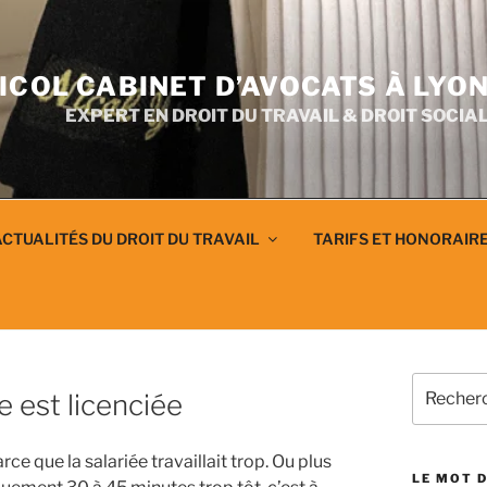
ICOL CABINET D’AVOCATS À LYO
EXPERT EN DROIT DU TRAVAIL & DROIT SOCIA
CTUALITÉS DU DROIT DU TRAVAIL
TARIFS ET HONORAIR
Recherch
le est licenciée
pour
:
e que la salariée travaillait trop. Ou plus
LE MOT D