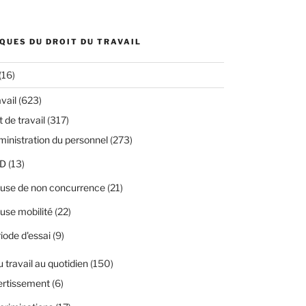
QUES DU DROIT DU TRAVAIL
(16)
avail
(623)
 de travail
(317)
inistration du personnel
(273)
D
(13)
use de non concurrence
(21)
use mobilité
(22)
iode d'essai
(9)
u travail au quotidien
(150)
ertissement
(6)