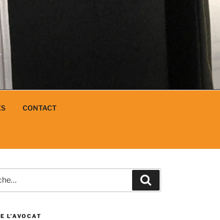
N
L
ES
CONTACT
e
Recherche
E L’AVOCAT