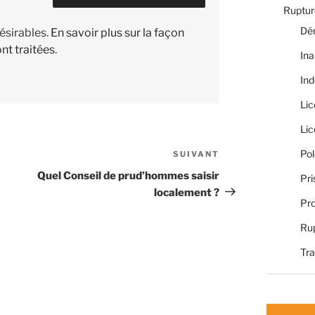
Rupture
Dé
désirables.
En savoir plus sur la façon
nt traitées
.
Ina
Ind
Li
Li
Pol
SUIVANT
Article
suivant
Quel Conseil de prud’hommes saisir
Pri
localement ?
Pro
Rup
Tra