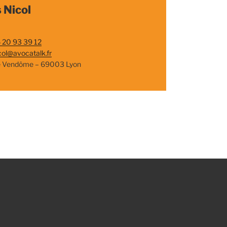
 Nicol
 20 93 39 12
col@avocatalk.fr
e Vendôme – 69003 Lyon