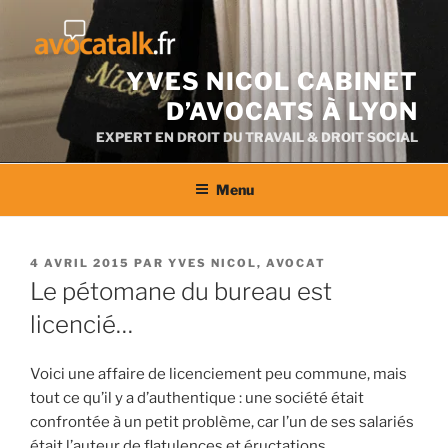
Aller
au
contenu
YVES NICOL CABINET
D’AVOCATS À LYON
EXPERT EN DROIT DU TRAVAIL & DROIT SOCIAL
Menu
PUBLIÉ
4 AVRIL 2015
PAR
YVES NICOL, AVOCAT
LE
Le pétomane du bureau est
licencié…
Voici une affaire de licenciement peu commune, mais
tout ce qu’il y a d’authentique : une société était
confrontée à un petit problème, car l’un de ses salariés
était l’auteur de flatulences et éructations