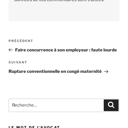
Navigation
PRÉCÉDENT
Article
de
précédent
Faire concurrence à son employeur : faute lourde
l’article
SUIVANT
Article
suivant
Rupture conventionnelle en congé maternité
Recherche
Reche
pour
:
LE MOT DE L’AVOCAT