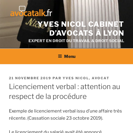
Aller
au
contenu
YVES NICOL CABINET
D’AVOCATS À LYON
EXPERT EN DROIT DU TRAVAIL & DROIT SOCIAL
Menu
PUBLIÉ
21 NOVEMBRE 2019
PAR
YVES NICOL, AVOCAT
LE
Licenciement verbal : attention au
respect de la procédure
Exemple de licenciement verbal issu d’une affaire très
récente. (Cassation sociale 23 octobre 2019).
Le licenciement du salarié avait été annoncé