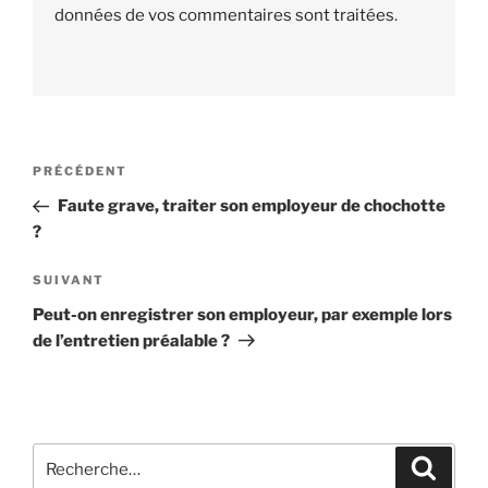
données de vos commentaires sont traitées
.
Navigation
PRÉCÉDENT
Article
de
précédent
Faute grave, traiter son employeur de chochotte
l’article
?
SUIVANT
Article
suivant
Peut-on enregistrer son employeur, par exemple lors
de l’entretien préalable ?
Recherche
Reche
pour