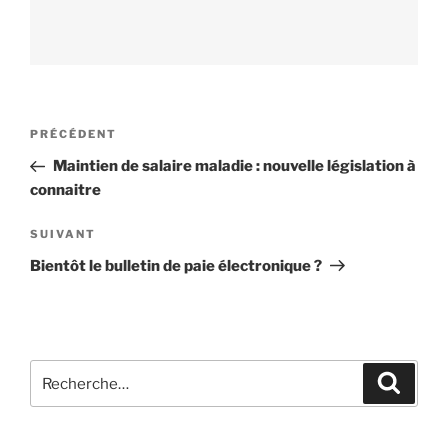
Navigation
PRÉCÉDENT
Article
de
précédent
Maintien de salaire maladie : nouvelle législation à
l’article
connaitre
SUIVANT
Article
suivant
Bientôt le bulletin de paie électronique ?
Recherche
Reche
pour
: