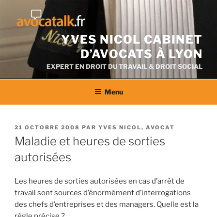
Aller
au
contenu
YVES NICOL CABINET
D’AVOCATS À LYON
EXPERT EN DROIT DU TRAVAIL & DROIT SOCIAL
Menu
PUBLIÉ
21 OCTOBRE 2008
PAR
YVES NICOL, AVOCAT
LE
Maladie et heures de sorties
autorisées
Les heures de sorties autorisées en cas d’arrêt de
travail sont sources d’énormément d’interrogations
des chefs d’entreprises et des managers. Quelle est la
règle précise ?