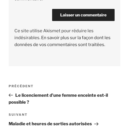
Ce site utilise Akismet pour réduire les
indésirables.
En savoir plus sur la façon dont les
données de vos commentaires sont traitées
.
Navigation
PRÉCÉDENT
Article
de
précédent
Le licenciement d’une femme enceinte est-il
l’article
possible ?
SUIVANT
Article
suivant
Maladie et heures de sorties autorisées