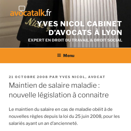
Aller
au
contenu
YVES NICOL CABINET
D’AVOCATS À LYON
EXPERT EN DROIT DU TRAVAIL & DROIT SOCIAL
Menu
PUBLIÉ
21 OCTOBRE 2008
PAR
YVES NICOL, AVOCAT
LE
Maintien de salaire maladie :
nouvelle législation à connaitre
Le maintien du salaire en cas de maladie obéit à de
nouvelles règles depuis la loi du 25 juin 2008, pour les
salariés ayant un an d’ancienneté.