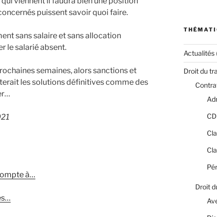
 qui viennent il faudra bien une position
 concernés puissent savoir quoi faire.
THÉMATI
ment sans salaire et sans allocation
 le salarié absent.
Actualités
 prochaines semaines, alors sanctions et
Droit du tr
iterait les solutions définitives comme des
Contrat
er…
Adm
CD
021
Cla
Cla
Pér
 compte à…
Droit d
ès…
Av