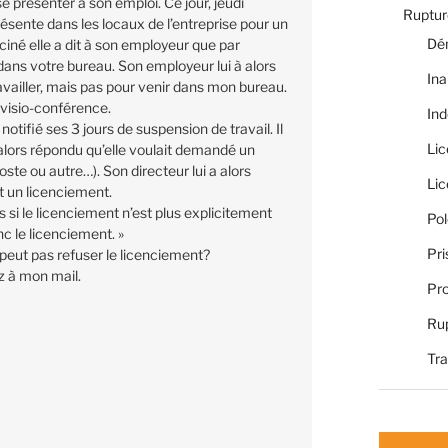
se présenter à son emploi. Ce jour, jeudi
Rupture
sente dans les locaux de l’entreprise pour un
Dé
cciné elle a dit à son employeur que par
ans votre bureau. Son employeur lui à alors
Ina
travailler, mais pas pour venir dans mon bureau.
visio-conférence.
Ind
otifié ses 3 jours de suspension de travail. Il
Li
a alors répondu qu’elle voulait demandé un
ste ou autre…). Son directeur lui a alors
Li
t un licenciement.
is si le licenciement n’est plus explicitement
Pol
nc le licenciement. »
Pri
eut pas refuser le licenciement?
z à mon mail.
Pro
Rup
Tra