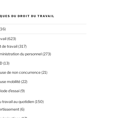
QUES DU DROIT DU TRAVAIL
(16)
avail
(623)
 de travail
(317)
inistration du personnel
(273)
D
(13)
use de non concurrence
(21)
use mobilité
(22)
iode d'essai
(9)
u travail au quotidien
(150)
ertissement
(6)