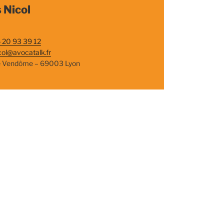
 Nicol
 20 93 39 12
col@avocatalk.fr
e Vendôme – 69003 Lyon