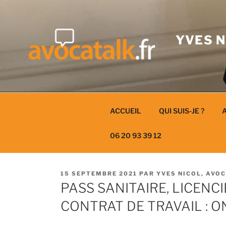
Aller
au
contenu
YVES N
ACCUEIL
QUI SUIS-JE ?
A
06 20 93 39 12
PUBLIÉ
15 SEPTEMBRE 2021
PAR
YVES NICOL, AVO
LE
PASS SANITAIRE, LICENC
CONTRAT DE TRAVAIL : ON