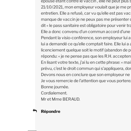
épouse étant contre le vaccin , elle ne peut plus 
21/10/2021, mon employeur voulait que je me pré
entretien. Elle a refusé, car vu qu’elle est pas va
manque de vaccin je ne peux pas me présenter d
dit « le pass sanitaire est obligatoire pour venir 
Elle a donc convenu d’un commun accord d’une 
Pendant la visio-conférence, son employeur lui a n
lui a demandé ce qu’elle comptait faire. Elle lui 
licenciement quelque soit le motif (abandon de po
répondu: « je ne pense pas que les R.H. accepten
En lisant votre texte, j’ai lu en cette phrase: « ma
prévu, c’est le droit commun qui s’appliquera, do
Devons nous en conclure que son employeur ne p
Je vous remercie de l’attention que vous portere
Bonne journée.
Cordialement.
Mr et Mme BERAUD.
Répondre