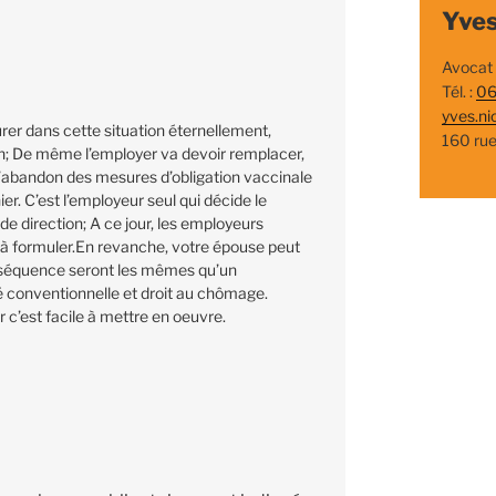
Yves
Avocat
Tél. :
06
yves.ni
r dans cette situation éternellement,
160 ru
n; De même l’employer va devoir remplacer,
 l’abandon des mesures d’obligation vaccinale
ier. C’est l’employeur seul qui décide le
de direction; A ce jour, les employeurs
nt à formuler.En revanche, votre épouse peut
nséquence seront les mêmes qu’un
é conventionnelle et droit au chômage.
 c’est facile à mettre en oeuvre.