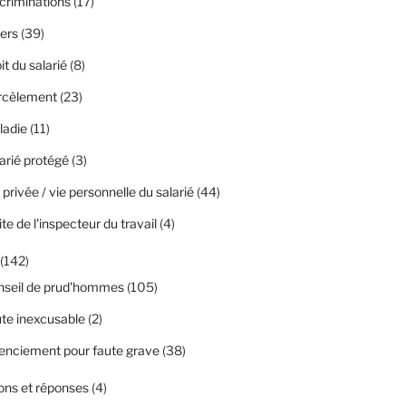
criminations
(17)
ers
(39)
it du salarié
(8)
rcèlement
(23)
ladie
(11)
arié protégé
(3)
 privée / vie personnelle du salarié
(44)
ite de l'inspecteur du travail
(4)
(142)
nseil de prud'hommes
(105)
te inexcusable
(2)
enciement pour faute grave
(38)
ons et réponses
(4)