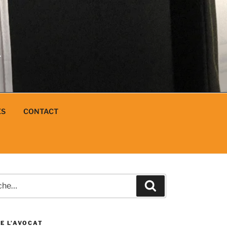
N
L
ES
CONTACT
e
Recherche
E L’AVOCAT