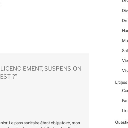
Dis
é
Div
Dro
Ha
Ma
Sal
Vie
E, LICENCIEMENT, SUSPENSION
Vis
EST ?”
Litiges
Co
Fau
Lic
Questi
ior. Le pass sanitaire étant obligatoire, mon