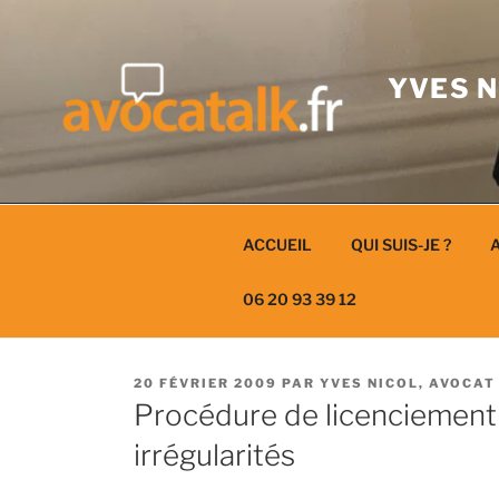
Aller
au
contenu
YVES N
ACCUEIL
QUI SUIS-JE ?
A
06 20 93 39 12
PUBLIÉ
20 FÉVRIER 2009
PAR
YVES NICOL, AVOCAT
LE
Procédure de licenciement 
irrégularités