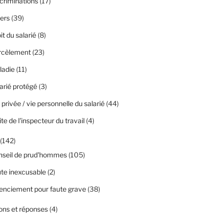
criminations
(17)
ers
(39)
it du salarié
(8)
rcèlement
(23)
ladie
(11)
arié protégé
(3)
 privée / vie personnelle du salarié
(44)
ite de l'inspecteur du travail
(4)
(142)
nseil de prud'hommes
(105)
te inexcusable
(2)
enciement pour faute grave
(38)
ons et réponses
(4)