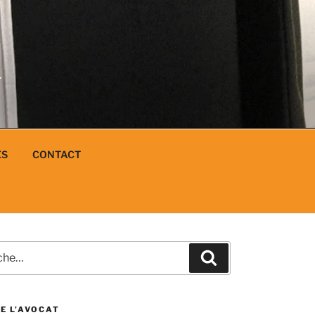
N
L
ES
CONTACT
e
Recherche
E L’AVOCAT