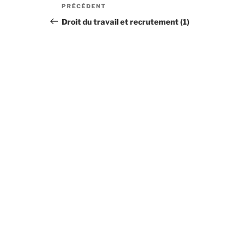
Navigation
PRÉCÉDENT
Article
de
précédent
Droit du travail et recrutement (1)
l’article