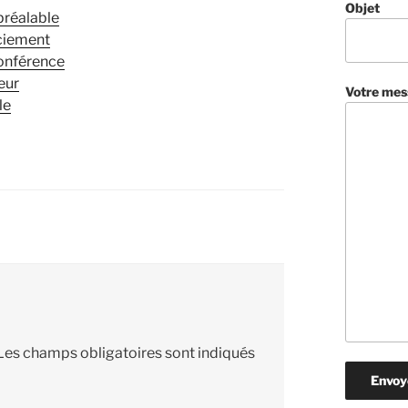
Objet
préalable
nciement
conférence
eur
Votre mes
le
Les champs obligatoires sont indiqués