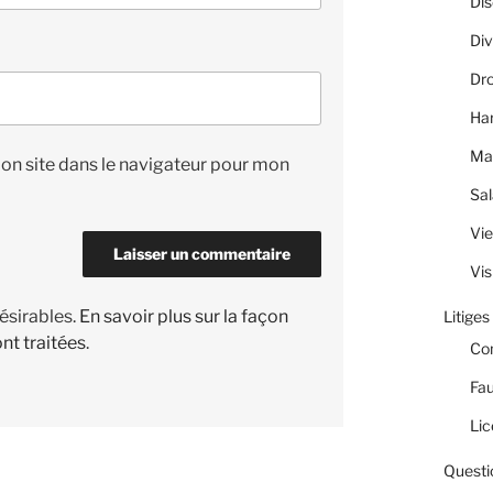
Dis
Div
Dro
Ha
Ma
on site dans le navigateur pour mon
Sal
Vie
Vis
désirables.
En savoir plus sur la façon
Litiges
nt traitées
.
Co
Fau
Lic
Questi