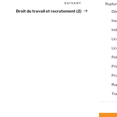
SUIVANT
Article
Rupture
suivant
Droit du travail et recrutement (2)
Dé
Ina
Ind
Li
Li
Pol
Pri
Pro
Rup
Tra