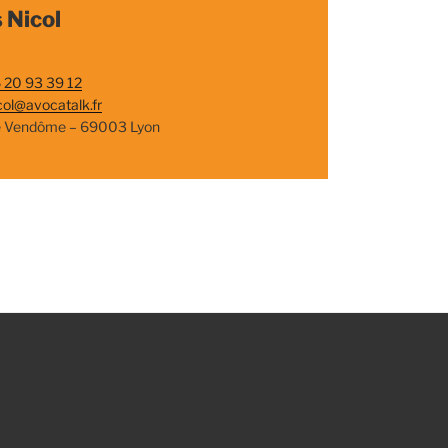
 Nicol
 20 93 39 12
col@avocatalk.fr
e Vendôme – 69003 Lyon