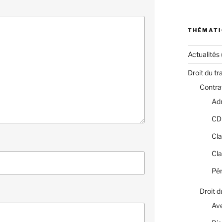
THÉMATI
Actualités
Droit du tr
Contrat
Adm
CD
Cla
Cla
Pér
Droit d
Av