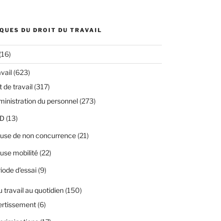
QUES DU DROIT DU TRAVAIL
(16)
avail
(623)
 de travail
(317)
inistration du personnel
(273)
D
(13)
use de non concurrence
(21)
use mobilité
(22)
iode d'essai
(9)
u travail au quotidien
(150)
ertissement
(6)