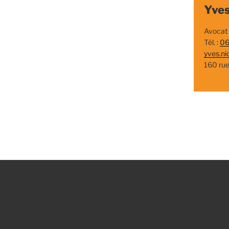
Yves
Avocat
Tél. :
06
yves.ni
160 ru