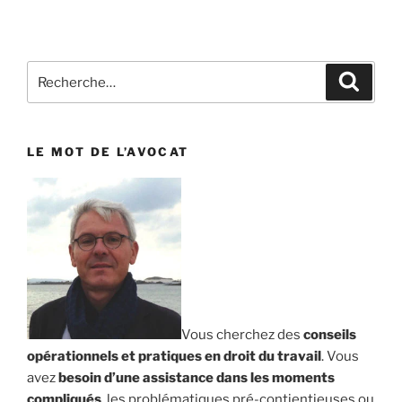
Recherche
Reche
pour
:
LE MOT DE L’AVOCAT
Vous cherchez des
conseils
opérationnels et pratiques en droit du travail
. Vous
avez
besoin d’une assistance dans les moments
compliqués
, les problématiques pré-contientieuses ou