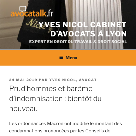
Aller
au
contenu
YVES NICOL CABINET
D’AVOCATS À LYON
EXPERT EN DROIT DU TRAVAIL & DROIT SOCIAL
Menu
PUBLIÉ
24 MAI 2019
PAR
YVES NICOL, AVOCAT
LE
Prud’hommes et barème
d’indemnisation : bientôt du
nouveau
Les ordonnances Macron ont modifié le montant des
condamnations prononcées par les Conseils de