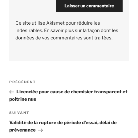
Ce site utilise Akismet pour réduire les
indésirables.
En savoir plus sur la façon dont les
données de vos commentaires sont traitées
.
Navigation
PRÉCÉDENT
Article
de
précédent
Licenciée pour cause de chemisier transparent et
l’article
poitrine nue
SUIVANT
Article
suivant
Validité de la rupture de période d’essai, délai de
prévenance