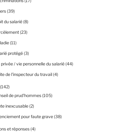
criminations
(17)
ers
(39)
it du salarié
(8)
rcèlement
(23)
ladie
(11)
arié protégé
(3)
 privée / vie personnelle du salarié
(44)
ite de l'inspecteur du travail
(4)
(142)
nseil de prud'hommes
(105)
te inexcusable
(2)
enciement pour faute grave
(38)
ons et réponses
(4)