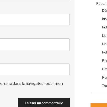
Rupture
Dé
Ina
Ind
Li
Li
Pol
Pri
Pro
Rup
on site dans le navigateur pour mon
Tra