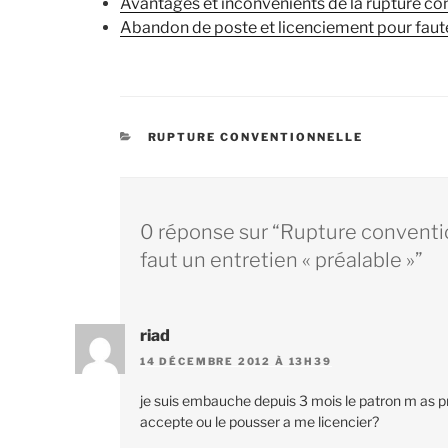
Avantages et inconvénients de la rupture co
Abandon de poste et licenciement pour faut
CATÉGORIES
RUPTURE CONVENTIONNELLE
0 réponse sur “Rupture conventionn
faut un entretien « préalable »”
riad
14 DÉCEMBRE 2012 À 13H39
je suis embauche depuis 3 mois le patron m as p
accepte ou le pousser a me licencier?