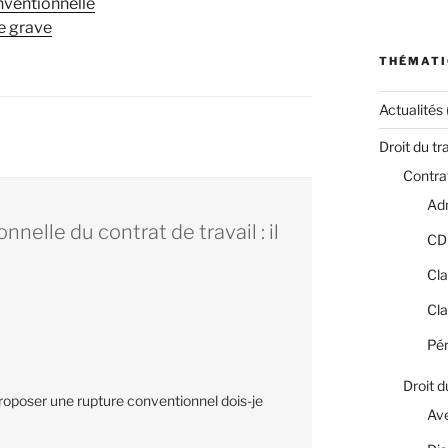
nventionnelle
e grave
THÉMATI
Actualités
Droit du tr
Contrat
Adm
elle du contrat de travail : il
CD
Cla
Cla
Pér
Droit d
roposer une rupture conventionnel dois-je
Av