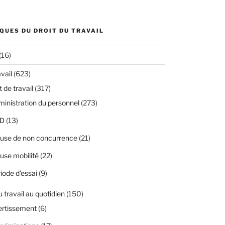
QUES DU DROIT DU TRAVAIL
(16)
avail
(623)
 de travail
(317)
inistration du personnel
(273)
D
(13)
use de non concurrence
(21)
use mobilité
(22)
iode d'essai
(9)
u travail au quotidien
(150)
ertissement
(6)