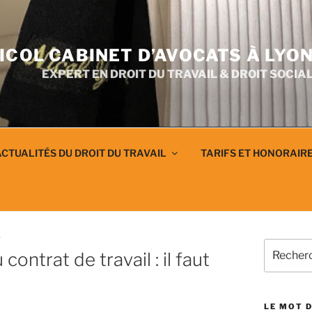
ICOL CABINET D’AVOCATS À LYO
EXPERT EN DROIT DU TRAVAIL & DROIT SOCIA
CTUALITÉS DU DROIT DU TRAVAIL
TARIFS ET HONORAIR
T
Recherch
ontrat de travail : il faut
pour
:
LE MOT D