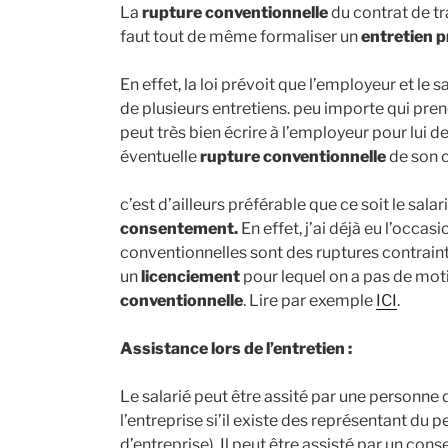
La
rupture conventionnelle
du contrat de tr
faut tout de même formaliser un
entretien p
En effet, la loi prévoit que l’employeur et le
de plusieurs entretiens. peu importe qui prend 
peut très bien écrire à l’employeur pour lui
éventuelle
rupture conventionnelle
de son c
c’est d’ailleurs préférable que ce soit le sala
consentement.
En effet, j’ai déjà eu l’occas
conventionnelles
sont des ruptures contraint
un
licenciement
pour lequel on a pas de moti
conventionnelle
. Lire par exemple
ICI
.
Assistance lors de l’entretien :
Le salarié peut être assité par une personne
l’entreprise si’il existe des représentant du
d’entreprise). Il peut être assisté par un consei