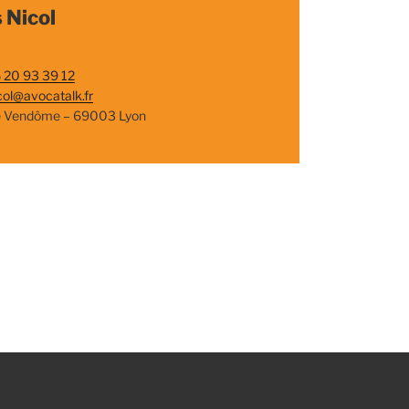
 Nicol
 20 93 39 12
col@avocatalk.fr
e Vendôme – 69003 Lyon