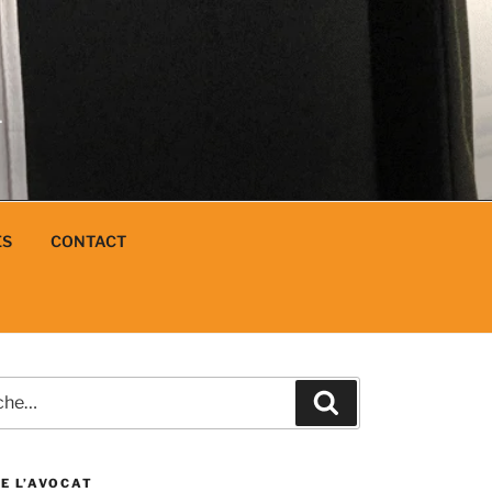
N
L
ES
CONTACT
e
Recherche
E L’AVOCAT