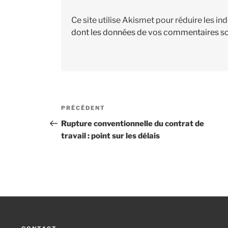
Ce site utilise Akismet pour réduire les in
dont les données de vos commentaires so
Navigation
PRÉCÉDENT
Article
de
précédent
Rupture conventionnelle du contrat de
travail : point sur les délais
l’article