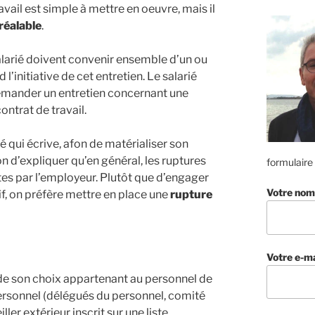
avail est simple à mettre en oeuvre, mais il
réalable
.
 salarié doivent convenir ensemble d’un ou
l’initiative de cet entretien. Le salarié
 demander un entretien concernant une
ontrat de travail.
rié qui écrive, afon de matérialiser son
ion d’expliquer qu’en général, les
ruptures
formulaire
es par l’employeur. Plutôt que d’engager
Votre nom
f, on préfère mettre en place une
rupture
Votre e-ma
 de son choix appartenant au personnel de
 personnel (délégués du personnel, comité
ller extérieur inscrit sur une liste