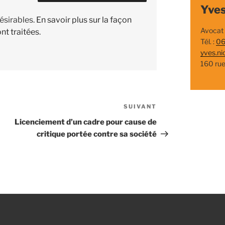
Yves
désirables.
En savoir plus sur la façon
Avocat
nt traitées
.
Tél. :
06
yves.ni
160 ru
SUIVANT
Article
suivant
Licenciement d’un cadre pour cause de
critique portée contre sa société