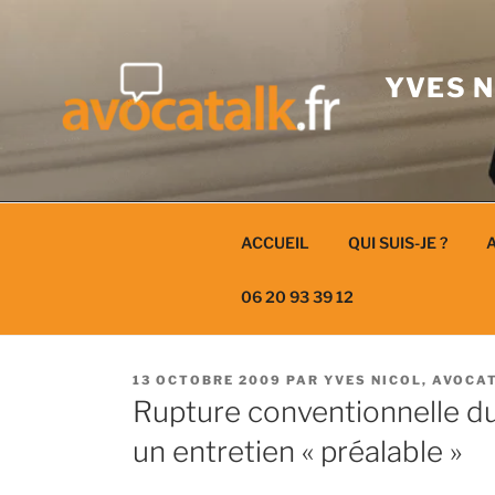
Aller
au
contenu
YVES N
ACCUEIL
QUI SUIS-JE ?
A
06 20 93 39 12
PUBLIÉ
13 OCTOBRE 2009
PAR
YVES NICOL, AVOCA
LE
Rupture conventionnelle du c
un entretien « préalable »