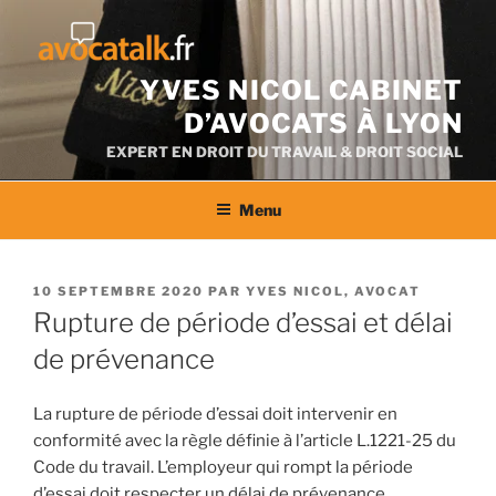
Aller
au
contenu
YVES NICOL CABINET
D’AVOCATS À LYON
EXPERT EN DROIT DU TRAVAIL & DROIT SOCIAL
Menu
PUBLIÉ
10 SEPTEMBRE 2020
PAR
YVES NICOL, AVOCAT
LE
Rupture de période d’essai et délai
de prévenance
La rupture de période d’essai doit intervenir en
conformité avec la règle définie à l’article L.1221-25 du
Code du travail. L’employeur qui rompt la période
d’essai doit respecter un délai de prévenance.