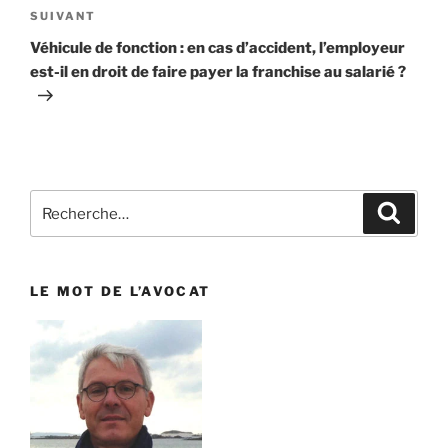
SUIVANT
Article
suivant
Véhicule de fonction : en cas d’accident, l’employeur
est-il en droit de faire payer la franchise au salarié ?
Recherche
Reche
pour
:
LE MOT DE L’AVOCAT