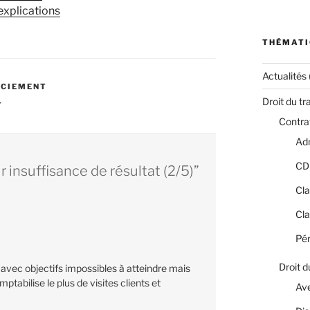
explications
THÉMATI
Actualités
NCIEMENT
Droit du tr
T
Contrat
Adm
CD
insuffisance de résultat (2/5)”
Cla
Cla
Pér
Droit d
 avec objectifs impossibles à atteindre mais
ptabilise le plus de visites clients et
Av