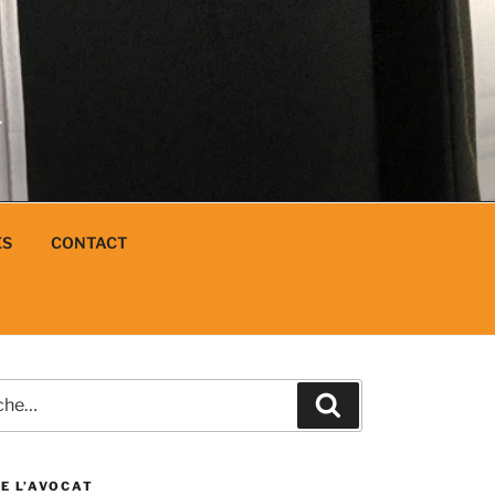
N
L
ES
CONTACT
e
Recherche
E L’AVOCAT