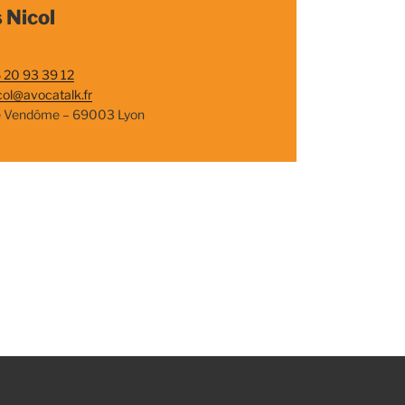
 Nicol
 20 93 39 12
col@avocatalk.fr
e Vendôme – 69003 Lyon