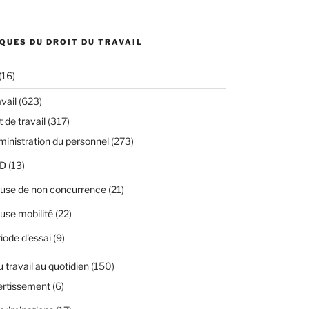
QUES DU DROIT DU TRAVAIL
(16)
avail
(623)
 de travail
(317)
inistration du personnel
(273)
D
(13)
use de non concurrence
(21)
use mobilité
(22)
iode d'essai
(9)
u travail au quotidien
(150)
ertissement
(6)