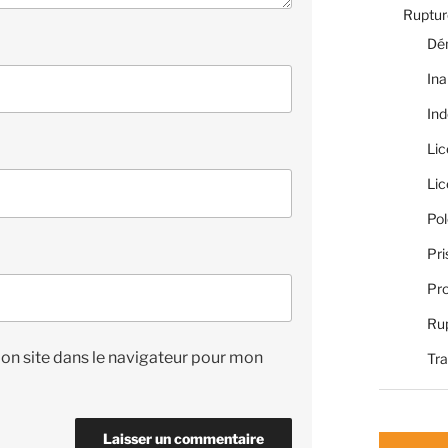
Rupture
Dé
Ina
Ind
Li
Li
Pol
Pri
Pro
Rup
on site dans le navigateur pour mon
Tra