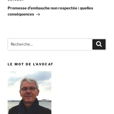
SUIVANT
Article
suivant
Promesse d’embauche non respectée : quelles
conséquences
Recherche
Reche
pour
:
LE MOT DE L’AVOCAT