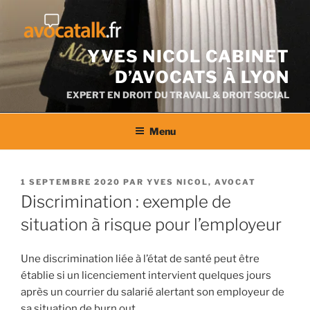
Aller
au
contenu
YVES NICOL CABINET
D’AVOCATS À LYON
EXPERT EN DROIT DU TRAVAIL & DROIT SOCIAL
Menu
PUBLIÉ
1 SEPTEMBRE 2020
PAR
YVES NICOL, AVOCAT
LE
Discrimination : exemple de
situation à risque pour l’employeur
Une discrimination liée à l’état de santé peut être
établie si un licenciement intervient quelques jours
après un courrier du salarié alertant son employeur de
sa situation de burn out.