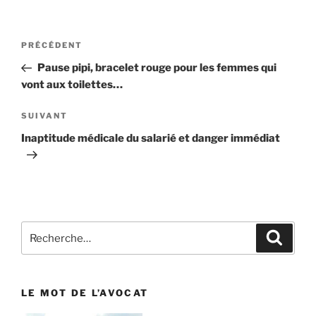
Navigation
PRÉCÉDENT
Article
de
précédent
Pause pipi, bracelet rouge pour les femmes qui
l’article
vont aux toilettes…
SUIVANT
Article
suivant
Inaptitude médicale du salarié et danger immédiat
Recherche
Reche
pour
:
LE MOT DE L’AVOCAT