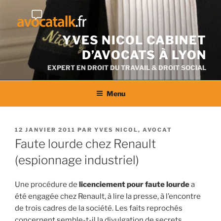
Aller
au
contenu
YVES NICOL CABINET
D’AVOCATS À LYON
EXPERT EN DROIT DU TRAVAIL & DROIT SOCIAL
Menu
PUBLIÉ
12 JANVIER 2011
PAR
YVES NICOL, AVOCAT
LE
Faute lourde chez Renault
(espionnage industriel)
Une procédure de
licenciement pour faute lourde
a
été engagée chez Renault, à lire la presse, à l’encontre
de trois cadres de la société. Les faits reprochés
concernent semble-t-il la divulgation de secrets