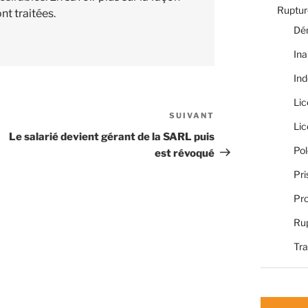
Rupture
nt traitées
.
Dé
Ina
Ind
Li
SUIVANT
Article
Li
suivant
Le salarié devient gérant de la SARL puis
Pol
est révoqué
Pri
Pro
Rup
Tra