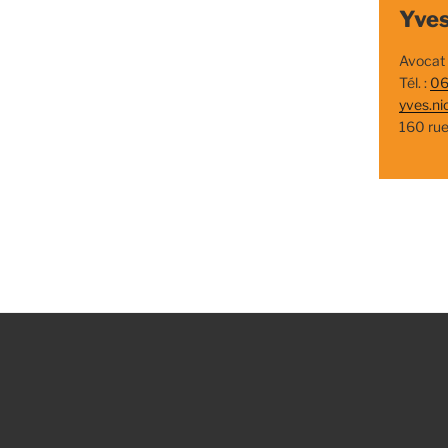
Yves
Avocat
Tél. :
06
yves.ni
160 ru