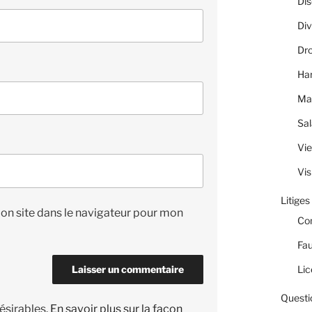
Dis
Div
Dro
Ha
Ma
Sal
Vie
Vis
Litiges
on site dans le navigateur pour mon
Co
Fau
Lic
Questi
désirables.
En savoir plus sur la façon