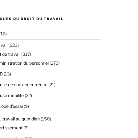
QUES DU DROIT DU TRAVAIL
(16)
avail
(623)
 de travail
(317)
inistration du personnel
(273)
D
(13)
use de non concurrence
(21)
use mobilité
(22)
iode d'essai
(9)
u travail au quotidien
(150)
ertissement
(6)