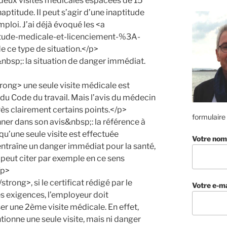
 deux visites médicales espacées de 15
naptitude. Il peut s’agir d’une inaptitude
mploi. J’ai déjà évoqué les <a
itude-medicale-et-licenciement-%3A-
e ce type de situation.</p>
&nbsp;: la situation de danger immédiat.
ong> une seule visite médicale est
1 du Code du travail. Mais l’avis du médecin
ès clairement certains points.</p>
formulaire
ner dans son avis&nbsp;: la référence à
t qu’une seule visite est effectuée
Votre nom
 entraîne un danger immédiat pour la santé,
On peut citer par exemple en ce sens
/p>
ong>, si le certificat rédigé par le
Votre e-ma
s exigences, l’employeur doit
er une 2ème visite médicale. En effet,
tionne une seule visite, mais ni danger