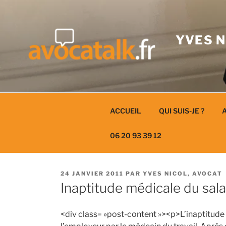
Aller
au
contenu
YVES N
ACCUEIL
QUI SUIS-JE ?
A
06 20 93 39 12
PUBLIÉ
24 JANVIER 2011
PAR
YVES NICOL, AVOCAT
LE
Inaptitude médicale du sal
<div class= »post-content »><p>L’inaptitude 