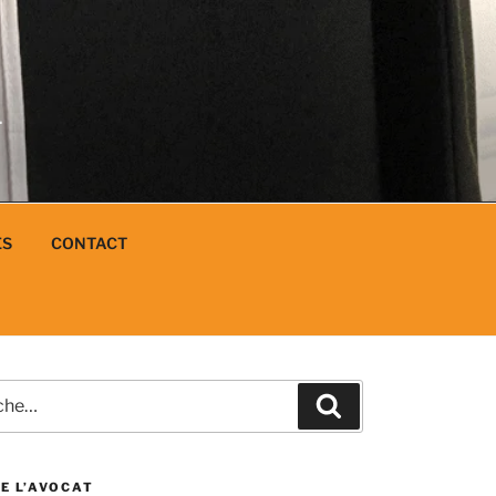
N
L
ES
CONTACT
e
Recherche
E L’AVOCAT