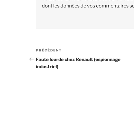
dont les données de vos commentaires so
Navigation
PRÉCÉDENT
Article
de
précédent
Faute lourde chez Renault (espionnage
industriel)
l’article