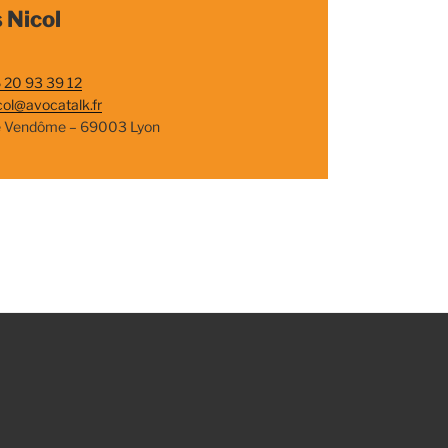
 Nicol
 20 93 39 12
col@avocatalk.fr
e Vendôme – 69003 Lyon