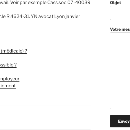
ravail. Voir par exemple Cass.soc 07-40039
Objet
cle R.4624-31. YN avocat Lyon janvier
Votre mes
 (médicale) ?
ssible ?
employeur
nciement