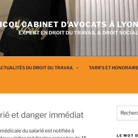
ICOL CABINET D’AVOCATS À LYO
EXPERT EN DROIT DU TRAVAIL & DROIT SOCIA
CTUALITÉS DU DROIT DU TRAVAIL
TARIFS ET HONORAIR
Recherch
arié et danger immédiat
pour
:
médicale du salarié est notifiée à
LE MOT D