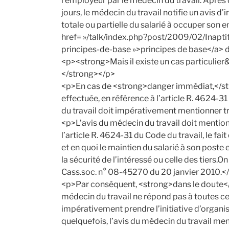
l’employeur par le médecin du travail. Après
jours, le médecin du travail notifie un avis d’i
totale ou partielle du salarié à occuper son e
href= »/talk/index.php?post/2009/02/Inapt
principes-de-base »>principes de base</a> d
<p><strong>Mais il existe un cas particulier
</strong></p>
<p>En cas de <strong>danger immédiat,</str
effectuée, en référence à l’article R. 4624-3
du travail doit impérativement mentionner tr
<p>L’avis du médecin du travail doit mention
l’article R. 4624-31 du Code du travail, le fai
et en quoi le maintien du salarié à son poste
la sécurité de l’intéressé ou celle des tiers.
Cass.soc. n° 08-45270 du 20 janvier 2010.<
<p>Par conséquent, <strong>dans le doute</str
médecin du travail ne répond pas à toutes ce
impérativement prendre l’initiative d’organis
quelquefois, l’avis du médecin du travail men