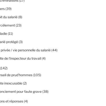
criminations
(17)
ers
(39)
it du salarié
(8)
rcèlement
(23)
ladie
(11)
arié protégé
(3)
 privée / vie personnelle du salarié
(44)
ite de l'inspecteur du travail
(4)
(142)
nseil de prud'hommes
(105)
te inexcusable
(2)
enciement pour faute grave
(38)
ons et réponses
(4)