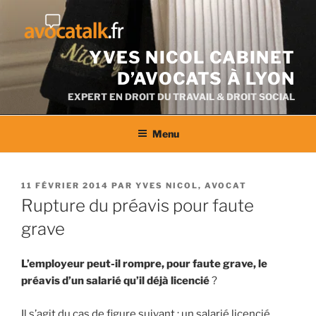
Aller
au
contenu
YVES NICOL CABINET
D’AVOCATS À LYON
EXPERT EN DROIT DU TRAVAIL & DROIT SOCIAL
Menu
PUBLIÉ
11 FÉVRIER 2014
PAR
YVES NICOL, AVOCAT
LE
Rupture du préavis pour faute
grave
L’employeur peut-il rompre, pour faute grave, le
préavis d’un salarié qu’il déjà licencié
?
Il s’agit du cas de figure suivant : un salarié licencié