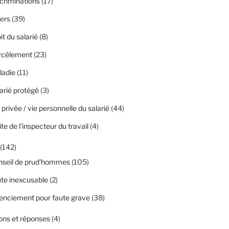
criminations
(17)
ers
(39)
it du salarié
(8)
rcèlement
(23)
ladie
(11)
arié protégé
(3)
 privée / vie personnelle du salarié
(44)
ite de l'inspecteur du travail
(4)
(142)
nseil de prud'hommes
(105)
te inexcusable
(2)
enciement pour faute grave
(38)
ons et réponses
(4)