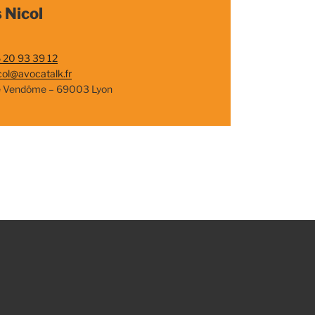
 Nicol
 20 93 39 12
col@avocatalk.fr
e Vendôme – 69003 Lyon