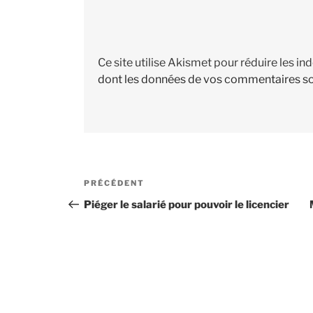
Ce site utilise Akismet pour réduire les in
dont les données de vos commentaires so
Navigation
PRÉCÉDENT
Article
de
précédent
Piéger le salarié pour pouvoir le licencier
l’article