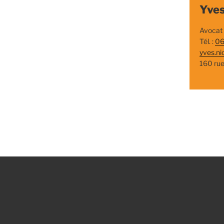
Yves
Avocat
Tél. :
06
yves.ni
160 ru