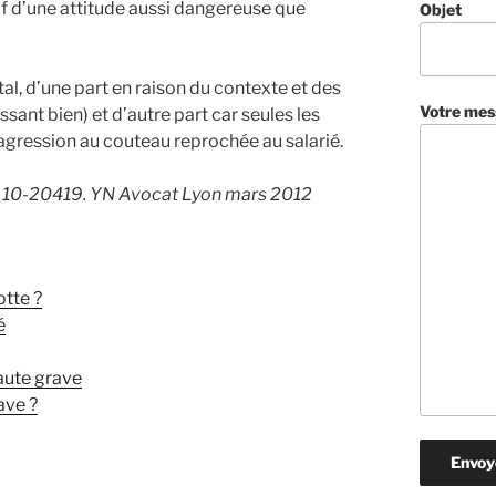
if d’une attitude aussi dangereuse que
Objet
tal, d’une part en raison du contexte et des
Votre mes
ant bien) et d’autre part car seules les
l’agression au couteau reprochée au salarié.
 n° 10-20419. YN Avocat Lyon mars 2012
otte ?
é
aute grave
ave ?