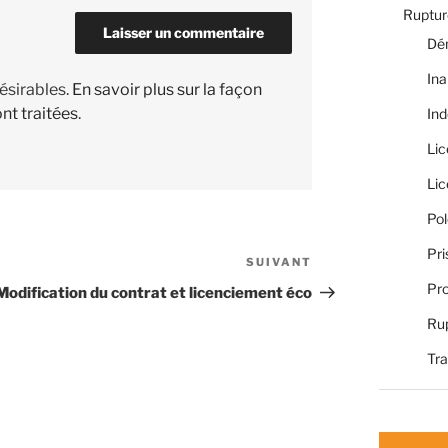
Rupture
Dé
Ina
désirables.
En savoir plus sur la façon
nt traitées
.
Ind
Li
Li
Pol
Pri
SUIVANT
Article
Pro
suivant
Modification du contrat et licenciement éco
Rup
Tra