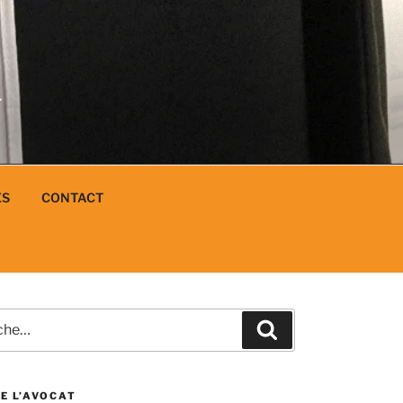
N
L
ES
CONTACT
e
Recherche
E L’AVOCAT