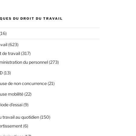
QUES DU DROIT DU TRAVAIL
(16)
avail
(623)
 de travail
(317)
inistration du personnel
(273)
D
(13)
use de non concurrence
(21)
use mobilité
(22)
iode d'essai
(9)
u travail au quotidien
(150)
ertissement
(6)