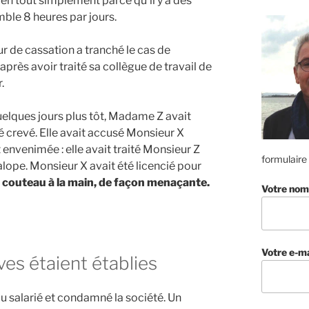
ien tout simplement parce qu’il y a des
ble 8 heures par jours.
ur de cassation a tranché le cas de
après avoir traité sa collègue de travail de
.
quelques jours plus tôt, Madame Z avait
é crevé. Elle avait accusé Monsieur X
t envenimée : elle avait traité Monsieur Z
formulaire
 salope. Monsieur X avait été licencié pour
, couteau à la main, de façon menaçante.
Votre nom
Votre e-ma
ves étaient établies
u salarié et condamné la société. Un