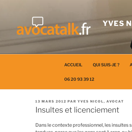
Aller
au
contenu
YVES N
ACCUEIL
QUI SUIS-JE ?
A
06 20 93 39 12
PUBLIÉ
13 MARS 2012
PAR
YVES NICOL, AVOCAT
LE
Insultes et licenciement
Dans le contexte professionnel, les insultes 