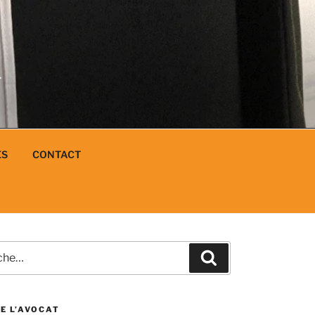
N
L
ES
CONTACT
e
Recherche
E L’AVOCAT