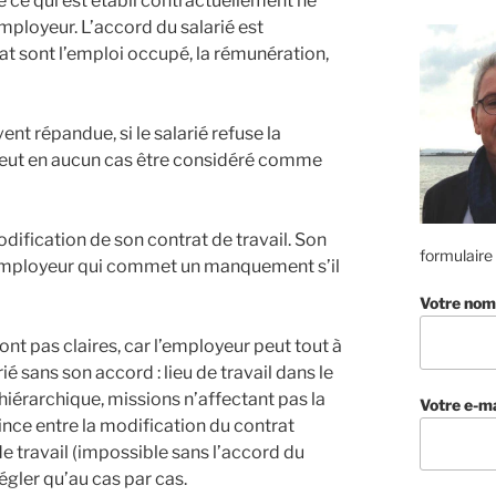
ue ce qui est établi contractuellement ne
mployeur. L’accord du salarié est
at sont l’emploi occupé, la rémunération,
nt répandue, si le salarié refuse la
e peut en aucun cas être considéré comme
odification de son contrat de travail. Son
formulaire
t l’employeur qui commet un manquement s’il
Votre nom
sont pas claires, car l’employeur peut tout à
rié sans son accord : lieu de travail dans le
érarchique, missions n’affectant pas la
Votre e-ma
ince entre la modification du contrat
de travail (impossible sans l’accord du
régler qu’au cas par cas.