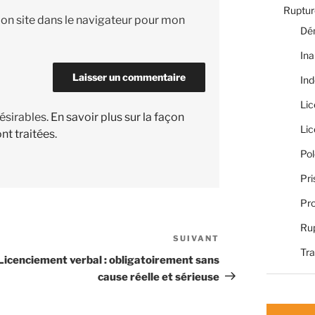
Rupture
on site dans le navigateur pour mon
Dé
Ina
Ind
Li
désirables.
En savoir plus sur la façon
Li
nt traitées
.
Pol
Pri
Pro
Rup
SUIVANT
Article
Tra
suivant
Licenciement verbal : obligatoirement sans
cause réelle et sérieuse