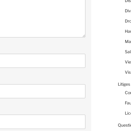
Dis
Div
Dro
Ha
Ma
Sal
Vie
Vis
Litiges
Co
Fau
Lic
Questi