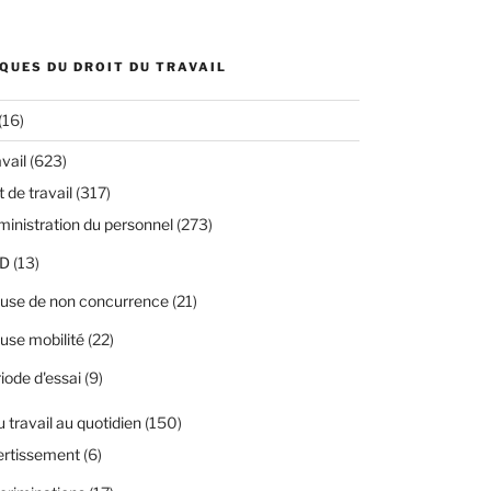
QUES DU DROIT DU TRAVAIL
(16)
avail
(623)
 de travail
(317)
inistration du personnel
(273)
D
(13)
use de non concurrence
(21)
use mobilité
(22)
iode d'essai
(9)
u travail au quotidien
(150)
ertissement
(6)