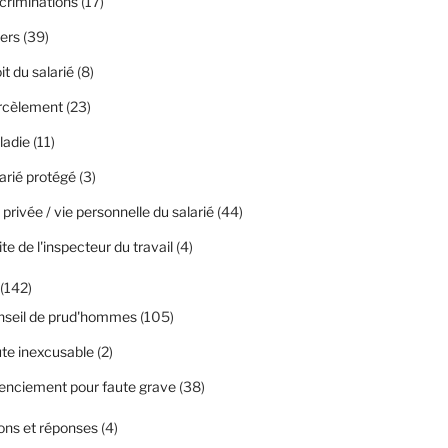
criminations
(17)
ers
(39)
it du salarié
(8)
rcèlement
(23)
ladie
(11)
arié protégé
(3)
 privée / vie personnelle du salarié
(44)
ite de l'inspecteur du travail
(4)
(142)
nseil de prud'hommes
(105)
te inexcusable
(2)
enciement pour faute grave
(38)
ons et réponses
(4)