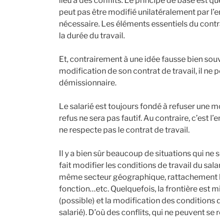
lieu à des conflits. Le principe de base est q
peut pas être modifié unilatéralement par l’e
nécessaire. Les éléments essentiels du contr
la durée du travail.
Et, contrairement à une idée fausse bien souve
modification de son contrat de travail, il n
démissionnaire.
Le salarié est toujours fondé à refuser une m
refus ne sera pas fautif. Au contraire, c’es
ne respecte pas le contrat de travail.
Il y a bien sûr beaucoup de situations qui ne 
fait modifier les conditions de travail du sala
même secteur géographique, rattachement hi
fonction…etc. Quelquefois, la frontière est m
(possible) et la modification des conditions 
salarié). D’où des conflits, qui ne peuvent se 