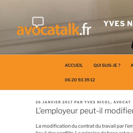
Aller
au
contenu
YVES N
ACCUEIL
QUI SUIS-JE ?
A
06 20 93 39 12
PUBLIÉ
26 JANVIER 2017
PAR
YVES NICOL, AVOCAT
LE
L’employeur peut-il modifier
La modification du contrat du travail par l’