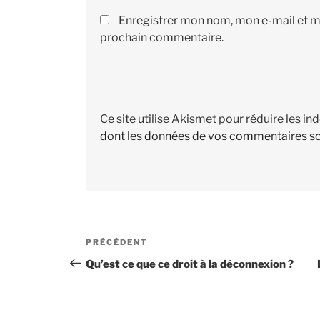
Enregistrer mon nom, mon e-mail et m
prochain commentaire.
Ce site utilise Akismet pour réduire les in
dont les données de vos commentaires so
Navigation
PRÉCÉDENT
Article
de
précédent
Qu’est ce que ce droit à la déconnexion ?
l’article