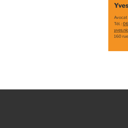
Yves
Avocat
Tél. :
06
yves.ni
160 ru