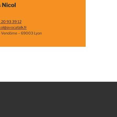
 Nicol
 20 93 39 12
col@avocatalk.fr
e Vendôme – 69003 Lyon