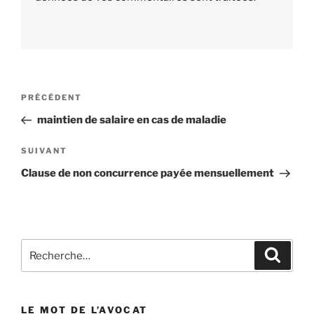
Navigation
PRÉCÉDENT
Article
de
précédent
maintien de salaire en cas de maladie
l’article
SUIVANT
Article
suivant
Clause de non concurrence payée mensuellement
Recherche
Reche
pour
:
LE MOT DE L’AVOCAT