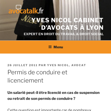
Aller
au
contenu
YVES NICOL CABINET
D’AVOCATS À LYON
EXPERT EN DROIT DU TRAVAIL & DROIT SOCIAL
Menu
PUBLIÉ
26 JUILLET 2011
PAR
YVES NICOL, AVOCAT
LE
Permis de conduire et
licenciement
Un salarié peut-il être licencié en cas de suspension
ou retrait de son permis de conduire ?
Cette question est importante car de nombreux