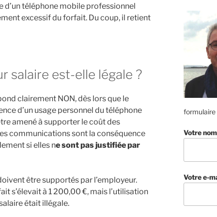
ose d’un téléphone mobile professionnel
nt excessif du forfait. Du coup, il retient
 salaire est-elle légale ?
épond clairement NON, dès lors que le
uence d’un usage personnel du téléphone
formulaire
t être amené à supporter le coût des
Votre nom
 ces communications sont la conséquence
ement si elles n
e sont pas justifiée par
Votre e-ma
doivent être supportés par l’employeur.
t s’élevait à 1 200,00 €, mais l’utilisation
alaire était illégale.