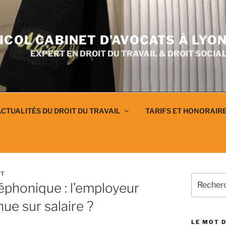
ICOL CABINET D’AVOCATS À LYO
EXPERT EN DROIT DU TRAVAIL & DROIT SOCIA
CTUALITÉS DU DROIT DU TRAVAIL
TARIFS ET HONORAIR
AT
Recherch
éphonique : l’employeur
pour
:
ue sur salaire ?
LE MOT D