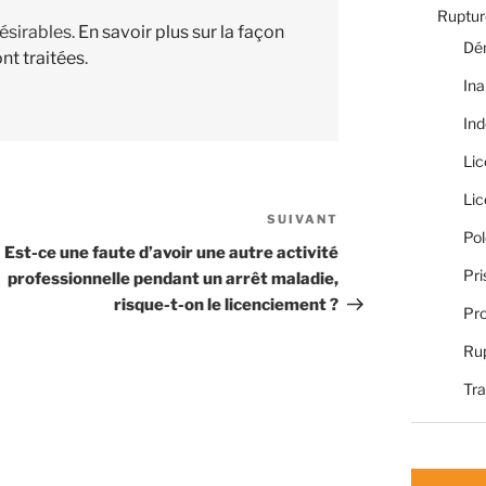
Rupture
désirables.
En savoir plus sur la façon
Dé
nt traitées
.
Ina
Ind
Li
Li
SUIVANT
Article
Pol
suivant
Est-ce une faute d’avoir une autre activité
Pri
professionnelle pendant un arrêt maladie,
risque-t-on le licenciement ?
Pro
Rup
Tra