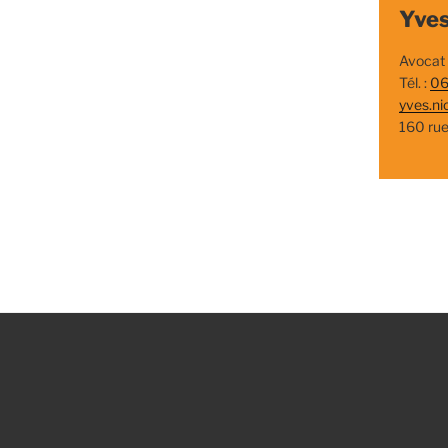
Yves
Avocat
Tél. :
06
yves.ni
160 ru