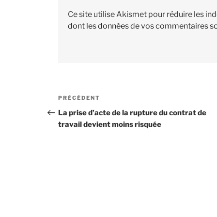
Ce site utilise Akismet pour réduire les in
dont les données de vos commentaires so
Navigation
PRÉCÉDENT
Article
de
précédent
La prise d’acte de la rupture du contrat de
travail devient moins risquée
l’article