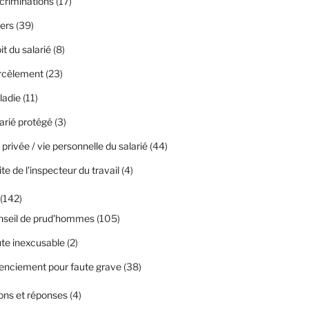
criminations
(17)
ers
(39)
it du salarié
(8)
rcèlement
(23)
ladie
(11)
arié protégé
(3)
 privée / vie personnelle du salarié
(44)
ite de l'inspecteur du travail
(4)
(142)
nseil de prud'hommes
(105)
te inexcusable
(2)
enciement pour faute grave
(38)
ons et réponses
(4)