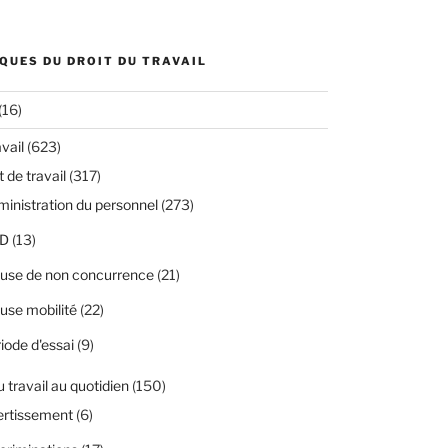
QUES DU DROIT DU TRAVAIL
(16)
avail
(623)
 de travail
(317)
inistration du personnel
(273)
D
(13)
use de non concurrence
(21)
use mobilité
(22)
iode d'essai
(9)
u travail au quotidien
(150)
ertissement
(6)