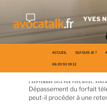
Aller
au
contenu
YVES N
ACCUEIL
QUI SUIS-JE ?
A
06 20 93 39 12
PUBLIÉ
1 SEPTEMBRE 2014
PAR
YVES NICOL, AVOC
LE
Dépassement du forfait tél
peut-il procéder à une reten