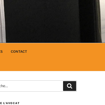
N
L
ES
CONTACT
e
Recherche
E L’AVOCAT