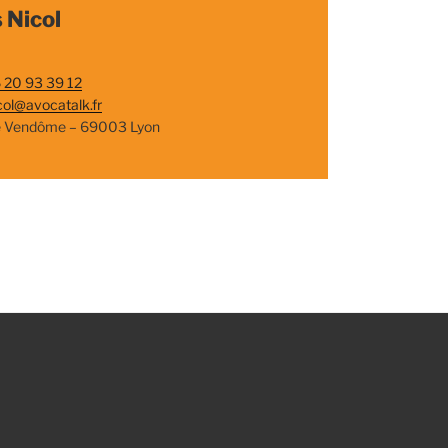
 Nicol
 20 93 39 12
col@avocatalk.fr
e Vendôme – 69003 Lyon