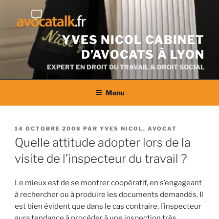
Aller
au
contenu
YVES NICOL CABINET
D’AVOCATS À LYON
EXPERT EN DROIT DU TRAVAIL & DROIT SOCIAL
Menu
PUBLIÉ
14 OCTOBRE 2008
PAR
YVES NICOL, AVOCAT
LE
Quelle attitude adopter lors de la
visite de l’inspecteur du travail ?
Le mieux est de se montrer coopératif, en s’engageant
à rechercher ou à produire les documents demandés. Il
est bien évident que dans le cas contraire, l’inspecteur
aura tendance à procéder à une inspection très