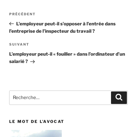
Navigation
PRÉCÉDENT
Article
de
précédent
L’employeur peut-il s’opposer à l’entrée dans
l’article
l’entreprise de l’inspecteur du travail ?
SUIVANT
Article
suivant
L’employeur peut-il « fouiller » dans l’ordinateur d’un
salarié ?
Recherche
Reche
pour
:
LE MOT DE L’AVOCAT